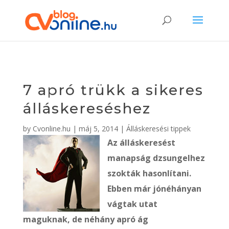
7 apró trükk a sikeres
álláskereséshez
by
Cvonline.hu
|
máj 5, 2014
|
Álláskeresési tippek
Az álláskeresést
manapság dzsungelhez
szokták hasonlítani.
Ebben már jónéhányan
vágtak utat
maguknak, de néhány apró ág