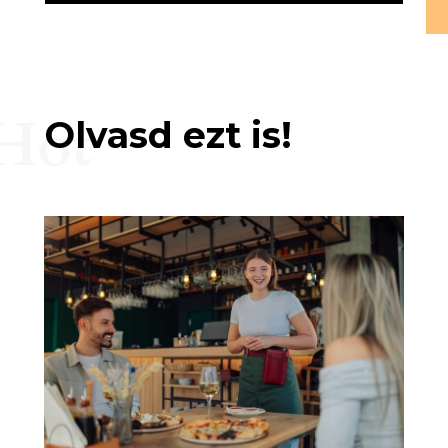
Hot
Olvasd ezt is!