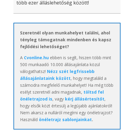
több ezer álláslehetőség között!
Szeretnél olyan munkahelyet találni, ahol
tényleg támogatnak mindenben és kapsz
fejlődési lehetőséget?
A
Cvonline.hu
ebben is segít, hiszen több mint
500 munkaadó 10.000 állásajánlata közül
válogathatsz!
Nézz szét legfrissebb
állásajánlataink között
, hogy megtaláld a
számodra megfelelő munkahelyet! Ha még több
esélyt szeretnél adni magadnak,
töltsd fel
önéletrajzod is
, vagy
kérj állásértesítőt
,
hogy elsők közt értesülj a legújabb ajánlatokról!
Nem akarsz a nulláról megírni egy önéletrajzot?
Használd
önéletrajz sablonjainkat
.