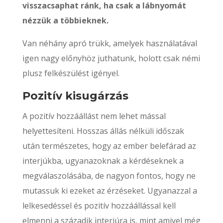
visszacsaphat ránk, ha csak a lábnyomát
nézzük a többieknek.
Van néhány apró trükk, amelyek használatával
igen nagy előnyhöz juthatunk, holott csak némi
plusz felkészülést igényel.
Pozitív kisugárzás
A pozitív hozzáállást nem lehet mással
helyettesíteni. Hosszas állás nélküli időszak
után természetes, hogy az ember belefárad az
interjúkba, ugyanazoknak a kérdéseknek a
megválaszolásába, de nagyon fontos, hogy ne
mutassuk ki ezeket az érzéseket. Ugyanazzal a
lelkesedéssel és pozitív hozzáállással kell
elmenni a századik interjúra is, mint amivel még