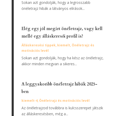
Sokan azt gondolják, hogy a legrosszabb
önéletrajz hibák a látványos elírások...
Elég egy jól megírt önéletrajz, vagy kell
mellé egy álláskeresői profil is?
Álláskeresési tippek
,
kiemelt
,
Önéletrajz és
motivációs levél
Sokan azt gondolják, hogy ha kész az önéletrajz,
akkor minden megvan a sikeres...
A leggyakoribb önéletrajz hibák 2025-
ben
kiemelt-4
,
Önéletrajz és motivációs levél
Az önéletrajzod továbbra is kulcsszerepet játszik
az álláskeresésben, még a...