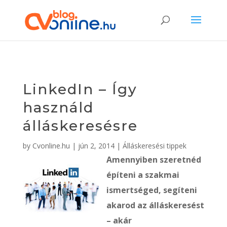
LinkedIn – Így
használd
álláskeresésre
by
Cvonline.hu
|
jún 2, 2014
|
Álláskeresési tippek
Amennyiben szeretnéd
építeni a szakmai
ismertséged, segíteni
akarod az álláskeresést
– akár