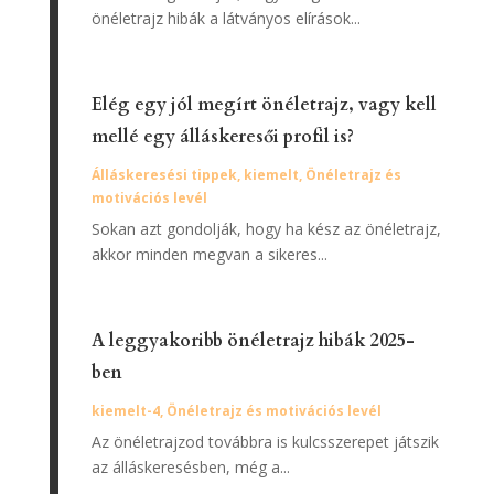
önéletrajz hibák a látványos elírások...
Elég egy jól megírt önéletrajz, vagy kell
mellé egy álláskeresői profil is?
Álláskeresési tippek
,
kiemelt
,
Önéletrajz és
motivációs levél
Sokan azt gondolják, hogy ha kész az önéletrajz,
akkor minden megvan a sikeres...
A leggyakoribb önéletrajz hibák 2025-
ben
kiemelt-4
,
Önéletrajz és motivációs levél
Az önéletrajzod továbbra is kulcsszerepet játszik
az álláskeresésben, még a...