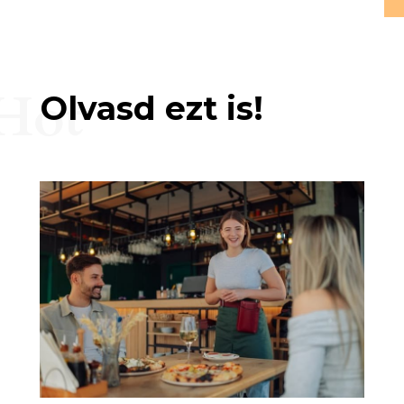
Hot
Olvasd ezt is!