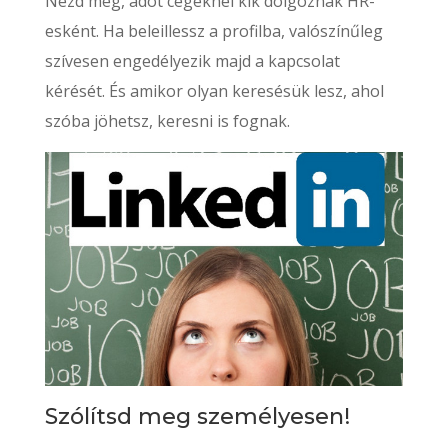
Nézd meg, adot cégeknél kik dolgoznak HR-
esként. Ha beleillessz a profilba, valószínűleg
szívesen engedélyezik majd a kapcsolat
kérését. És amikor olyan keresésük lesz, ahol
szóba jöhetsz, keresni is fognak.
Szólítsd meg személyesen!