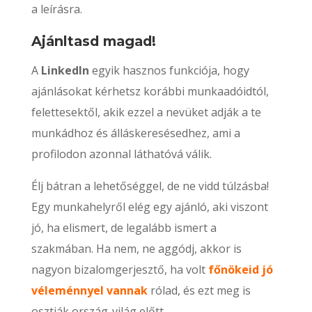
a leírásra.
Ajánltasd magad!
A
LinkedIn
egyik hasznos funkciója, hogy
ajánlásokat kérhetsz korábbi munkaadóidtól,
felettesektől, akik ezzel a nevüket adják a te
munkádhoz és álláskeresésedhez, ami a
profilodon azonnal láthatóvá válik.
Élj bátran a lehetőséggel, de ne vidd túlzásba!
Egy munkahelyről elég egy ajánló, aki viszont
jó, ha elismert, de legalább ismert a
szakmában. Ha nem, ne aggódj, akkor is
nagyon bizalomgerjesztő, ha volt
főnökeid jó
véleménnyel vannak
rólad, és ezt meg is
osztják ország-világ előtt.