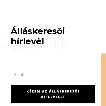
Álláskeresői
Legfrissebb
hírlevél
KÉREM AZ ÁLLÁSKERESŐI
HÍRLEVELET