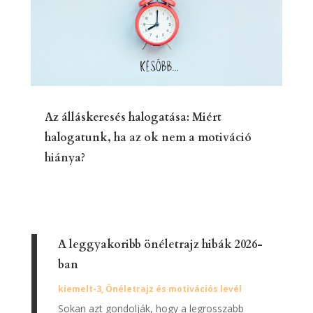
Az álláskeresés halogatása: Miért
halogatunk, ha az ok nem a motiváció
hiánya?
A leggyakoribb önéletrajz hibák 2026-
ban
kiemelt-3
,
Önéletrajz és motivációs levél
Sokan azt gondolják, hogy a legrosszabb