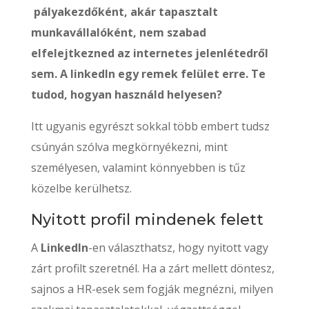
pályakezdőként, akár tapasztalt
munkavállalóként, nem szabad
elfelejtkezned az internetes jelenlétedről
sem. A linkedIn egy remek felület erre. Te
tudod, hogyan használd helyesen?
Itt ugyanis egyrészt sokkal több embert tudsz
csúnyán szólva megkörnyékezni, mint
személyesen, valamint könnyebben is tűz
közelbe kerülhetsz.
Nyitott profil mindenek felett
A
LinkedIn
-en választhatsz, hogy nyitott vagy
zárt profilt szeretnél. Ha a zárt mellett döntesz,
sajnos a HR-esek sem fogják megnézni, milyen