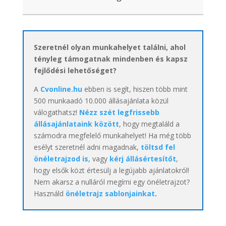
Szeretnél olyan munkahelyet találni, ahol
tényleg támogatnak mindenben és kapsz
fejlődési lehetőséget?
A
Cvonline.hu
ebben is segít, hiszen több mint
500 munkaadó 10.000 állásajánlata közül
válogathatsz!
Nézz szét legfrissebb
állásajánlataink között
, hogy megtaláld a
számodra megfelelő munkahelyet! Ha még több
esélyt szeretnél adni magadnak,
töltsd fel
önéletrajzod is
, vagy
kérj állásértesítőt
,
hogy elsők közt értesülj a legújabb ajánlatokról!
Nem akarsz a nulláról megírni egy önéletrajzot?
Használd
önéletrajz sablonjainkat
.