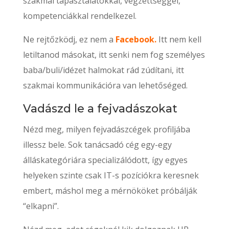
szakmai tapasztalatokkal, végzettséggel,
kompetenciákkal rendelkezel.
Ne rejtőzködj, ez nem a
Facebook
.
Itt nem kell
letiltanod másokat, itt senki nem fog személyes
baba/buli/idézet halmokat rád zúdítani, itt
szakmai kommunikációra van lehetőséged.
Vadászd le a fejvadászokat
Nézd meg, milyen fejvadászcégek profiljába
illessz bele. Sok tanácsadó cég egy-egy
álláskategóriára specializálódott, így egyes
helyeken szinte csak IT-s pozíciókra keresnek
embert, máshol meg a mérnököket próbálják
“elkapni”.