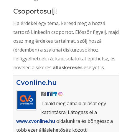
Csoportosulj!
Ha érdekel egy téma, keresd meg a hozzá
tartozó LinkedIn csoportot. Először figyelj, majd
ossz meg érdekes tartalmat, szólj hozzá
(érdemben) a szakmai diskurzusokhoz.
Felfigyelhetnek rá, kapcsolatokat építhetsz, és
növeled a sikeres
álláskeresés
esélyét is.
Cvonline.hu
Találd meg álmaid állását egy
kattintásra! Látogass el a
www.cvonline.hu
oldalunkra és böngéssz a
több ezer álláslehetőség között!