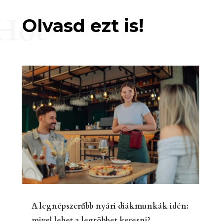
Hot
Olvasd ezt is!
A legnépszerűbb nyári diákmunkák idén:
mivel lehet a legtöbbet keresni?