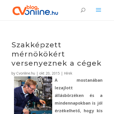
Szakképzett
mérnökökért
versenyeznek a cégek
by
Cvonline.hu
|
okt 20, 2015
|
Hírek
A mostanában
lezajlott
állásbörzéken és a
mindennapokban is jól
érzékelhető, hogy kis