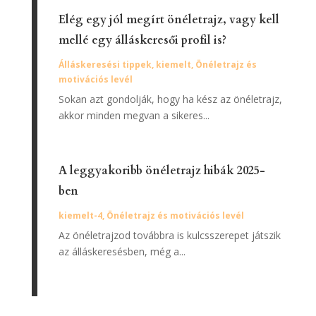
Elég egy jól megírt önéletrajz, vagy kell
mellé egy álláskeresői profil is?
Álláskeresési tippek
,
kiemelt
,
Önéletrajz és
motivációs levél
Sokan azt gondolják, hogy ha kész az önéletrajz,
akkor minden megvan a sikeres...
A leggyakoribb önéletrajz hibák 2025-
ben
kiemelt-4
,
Önéletrajz és motivációs levél
Az önéletrajzod továbbra is kulcsszerepet játszik
az álláskeresésben, még a...