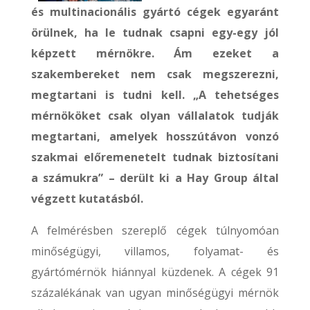
és multinacionális gyártó cégek egyaránt
örülnek, ha le tudnak csapni egy-egy jól
képzett mérnökre. Ám ezeket a
szakembereket nem csak megszerezni,
megtartani is tudni kell. „A tehetséges
mérnököket csak olyan vállalatok tudják
megtartani, amelyek hosszútávon vonzó
szakmai előremenetelt tudnak biztosítani
a számukra” – derült ki a Hay Group által
végzett kutatásból.
A felmérésben szereplő cégek túlnyomóan
minőségügyi, villamos, folyamat- és
gyártómérnök hiánnyal küzdenek. A cégek 91
százalékának van ugyan minőségügyi mérnök