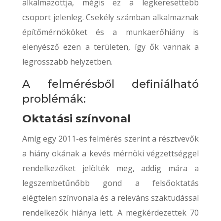
alkalmazottja, mégis ez a legkeresettebb
csoport jelenleg. Csekély számban alkalmaznak
építőmérnököket és a munkaerőhiány is
elenyésző ezen a területen, így ők vannak a
legrosszabb helyzetben.
A felmérésből definiálható
problémák:
Oktatási színvonal
Amíg egy 2011-es felmérés szerint a résztvevők
a hiány okának a kevés mérnöki végzettséggel
rendelkezőket jelölték meg, addig mára a
legszembetűnőbb gond a felsőoktatás
elégtelen színvonala és a releváns szaktudással
rendelkezők hiánya lett. A megkérdezettek 70