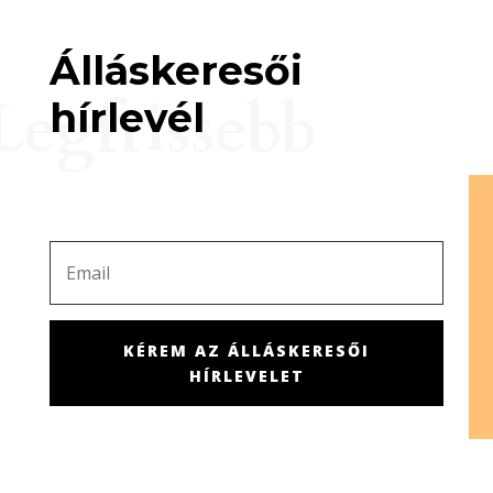
Álláskeresői
Legfrissebb
hírlevél
KÉREM AZ ÁLLÁSKERESŐI
HÍRLEVELET