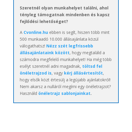
Szeretnél olyan munkahelyet találni, ahol
tényleg támogatnak mindenben és kapsz
fejlődési lehetőséget?
A
Cvonline.hu
ebben is segít, hiszen több mint
500 munkaadó 10.000 állásajánlata közül
válogathatsz!
Nézz szét legfrissebb
állásajánlataink között
, hogy megtaláld a
számodra megfelelő munkahelyet! Ha még több
esélyt szeretnél adni magadnak,
töltsd fel
önéletrajzod is
, vagy
kérj állásértesítőt
,
hogy elsők közt értesülj a legújabb ajánlatokról!
Nem akarsz a nulláról megírni egy önéletrajzot?
Használd
önéletrajz sablonjainkat
.