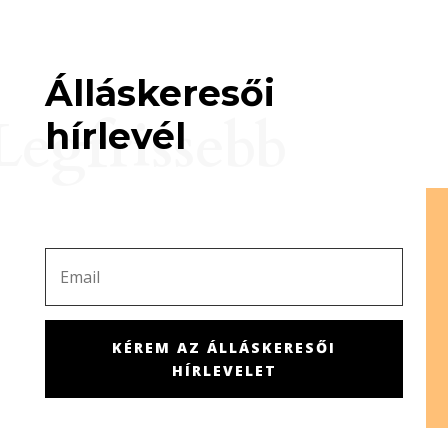
Álláskeresői
Legfrissebb
hírlevél
KÉREM AZ ÁLLÁSKERESŐI
HÍRLEVELET