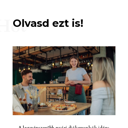
Hot
Olvasd ezt is!
A legnépszerűbb nyári diákmunkák idén: