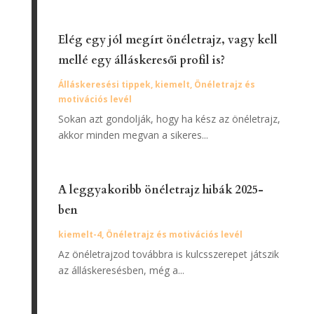
Elég egy jól megírt önéletrajz, vagy kell
mellé egy álláskeresői profil is?
Álláskeresési tippek
,
kiemelt
,
Önéletrajz és
motivációs levél
Sokan azt gondolják, hogy ha kész az önéletrajz,
akkor minden megvan a sikeres...
A leggyakoribb önéletrajz hibák 2025-
ben
kiemelt-4
,
Önéletrajz és motivációs levél
Az önéletrajzod továbbra is kulcsszerepet játszik
az álláskeresésben, még a...