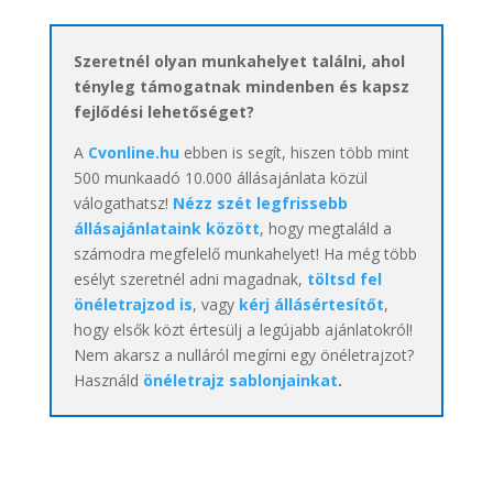
Szeretnél olyan munkahelyet találni, ahol
tényleg támogatnak mindenben és kapsz
fejlődési lehetőséget?
A
Cvonline.hu
ebben is segít, hiszen több mint
500 munkaadó 10.000 állásajánlata közül
válogathatsz!
Nézz szét legfrissebb
állásajánlataink között
, hogy megtaláld a
számodra megfelelő munkahelyet! Ha még több
esélyt szeretnél adni magadnak,
töltsd fel
önéletrajzod is
, vagy
kérj állásértesítőt
,
hogy elsők közt értesülj a legújabb ajánlatokról!
Nem akarsz a nulláról megírni egy önéletrajzot?
Használd
önéletrajz sablonjainkat
.