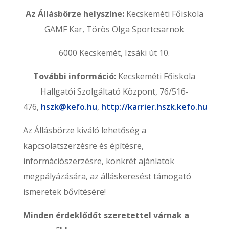
Az Állásbörze helyszíne:
Kecskeméti Főiskola
GAMF Kar, Törös Olga Sportcsarnok
6000 Kecskemét, Izsáki út 10.
További információ:
Kecskeméti Főiskola
Hallgatói Szolgáltató Központ, 76/516-
476,
hszk@kefo.hu
,
http://karrier.hszk.kefo.hu
Az Állásbörze kiváló lehetőség a
kapcsolatszerzésre és építésre,
információszerzésre, konkrét ajánlatok
megpályázására, az álláskeresést támogató
ismeretek bővítésére!
Minden érdeklődőt szeretettel várnak a