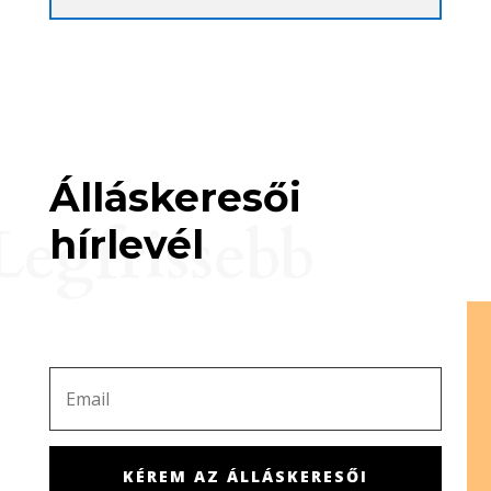
Álláskeresői
Legfrissebb
hírlevél
KÉREM AZ ÁLLÁSKERESŐI