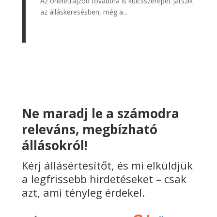
Az önéletrajzod továbbra is kulcsszerepet játszik
az álláskeresésben, még a...
Ne maradj le a számodra
releváns, megbízható
állásokról!
Kérj állásértesítőt, és mi elküldjük
a legfrissebb hirdetéseket – csak
azt, ami tényleg érdekel.