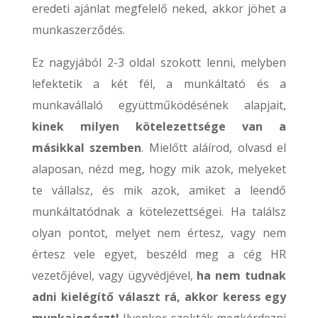
eredeti ajánlat megfelelő neked, akkor jöhet a
munkaszerződés.
Ez nagyjából 2-3 oldal szokott lenni, melyben
lefektetik a két fél, a munkáltató és a
munkavállaló együttműködésének alapjait,
kinek milyen kötelezettsége van a
másikkal szemben
. Mielőtt aláírod, olvasd el
alaposan, nézd meg, hogy mik azok, melyeket
te vállalsz, és mik azok, amiket a leendő
munkáltatódnak a kötelezettségei. Ha találsz
olyan pontot, melyet nem értesz, vagy nem
értesz vele egyet, beszéld meg a cég HR
vezetőjével, vagy ügyvédjével,
ha nem tudnak
adni kielégítő választ rá, akkor keress egy
munkajogászt!
Ilyenkor szokták megkérdezni