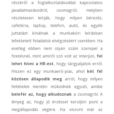
részéről a foglalkoztatásoddal kapcsolatos
javadalmazásodról, csomagról, melyben
részletesen leírják, hogy milyen bérezés,
cafetéria, laptop, telefon, autó, és egyéb
juttatást kínálnak a munkaköri leírásban
lefektetett feladatok elvégzéséért cserében. Ha
esetleg ebben nem olyan szám szerepel a
fizetésnél, mint amiről szó volt az interjún,
fel
lehet hívni a HR-est
, hogy tárgyaljatok erről.
Hiszen ez egy munkaerő-piac, ahol
két fél
közösen állapodik meg
arról, hogy milyen
feltételek mentén működnek együtt, amibe
belefér az, hogy alkudoznak
a csomagról. A
lényeg az, hogy jó érzéssel kerüljön pont a
megállapodás végére. Ha viszont már az