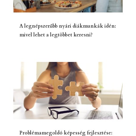
A legnépszerűbb nyári diákmunkák idén:
mivel lehet a legtöbbet keresni?
Problémamegoldó képesség fejlesztése: