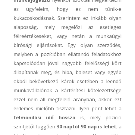
az ügyfeleim, hogy ez nem tűnik-e
kukacoskodásnak. Szerintem ez inkább olyan
alaposság, mely megelőzi az esetleges
félreértékeseket, vagy netán a munkaügyi
bírósági eljárásokat. Egy olyan szerződés,
melyben a pozícióban ellátandó feladatokhoz
kapcsolódóan jóval nagyobb felelősségi kört
állapítanak meg, és hiba, baleset vagy egyéb
okból bekövetkező károk esetében a leendő
munkavállalónak a kártérítési kötelezettsége
ezzel nem áll megfelelő arányban, akkor ezt
érdemes mielőbb tisztázni. Ilyen pont lehet a
felmondási idő hossza
is, mely pozíció
szintjétől függően
30 naptól 90 nap is lehet
, a