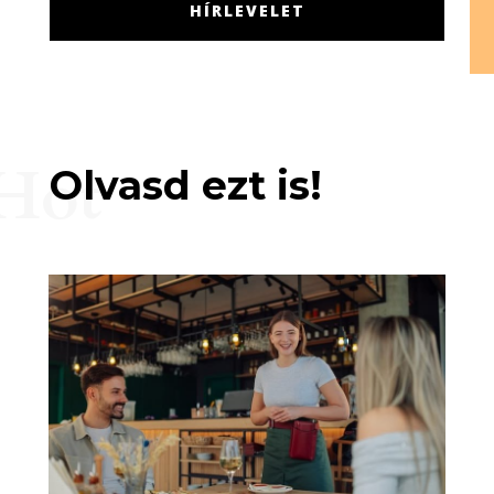
HÍRLEVELET
Hot
Olvasd ezt is!