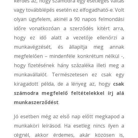
kérdés az, hogy számodra egy esetleges váltás
vagy továbblépés esetén ez elfogadható-e. Volt
olyan ügyfelem, akinél a 90 napos felmondási
időre vonatkozóan a szerződés kitért arra,
hogy ez idő alatt a vezetője ellenőrzi a
munkavégzését, és állapítja meg annak
megfelelően – mindenféle konkrétum nélkül -,
hogy fizetésének hány százaléka illeti meg a
munkavállalót. Természetesen ez csak egy
kiragadott példa, de a lényeg az, hogy
csak
számodra megfelelő feltételekkel írj alá
munkaszerződést
.
Jó esetben még az első nap előtt megkapod a
munkaköri leírásod. Ha esetleg nincs ilyen a
cégnél, akkor érdemes, akár közösen is,