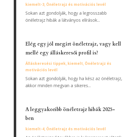
kiemelt-3
,
Önéletrajz és motivációs levél
Sokan azt gondolják, hogy a legrosszabb
önéletrajz hibák a látványos elírások...
Elég egy jól megírt önéletrajz, vagy kell
mellé egy álláskeresői profil is?
Álláskeresési tippek
,
kiemelt
,
Önéletrajz és
motivációs levél
Sokan azt gondolják, hogy ha kész az önéletrajz,
akkor minden megvan a sikeres...
A leggyakoribb önéletrajz hibák 2025-
ben
kiemelt-4
,
Önéletrajz és motivációs levél