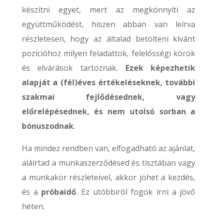
készítni egyet, mert az megkönnyíti az
együttműködést, hiszen abban van leírva
részletesen, hogy az általad betölteni kívánt
pozícióhoz milyen feladattok, felelősségi körök
és elvárások tartoznak.
Ezek képezhetik
alapját a (fél)éves értékeléseknek, további
szakmai fejlődésednek, vagy
előrelépésednek, és nem utolsó sorban a
bónuszodnak
.
Ha mindez rendben van, elfogadható az ajánlat,
aláírtad a munkaszerződésed és tisztában vagy
a munkakör részleteivel, akkor jöhet a kezdés,
és a
próbaidő
. Ez utóbbiról fogok írni a jövő
héten.