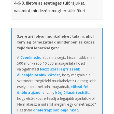
4-6-8, illetve az esetleges túlórájukat,
valamint mindezért megbecsülik őket.
Szeretnél olyan munkahelyet találni, ahol
tényleg támogatnak mindenben és kapsz
fejlődési lehetőséget?
A
Cvonline.hu
ebben is segít, hiszen több mint
500 munkaadó 10.000 állásajánlata közül
válogathatsz!
Nézz szét legfrissebb
állásajánlataink között
, hogy megtaláld a
számodra megfelelő munkahelyet! Ha még több
esélyt szeretnél adni magadnak,
töltsd fel
önéletrajzod is
, vagy
kérj állásértesítőt
,
hogy elsők közt értesülj a legújabb ajánlatokról!
Nem akarsz a nulláról megírni egy önéletrajzot?
Használd
önéletrajz sablonjainkat
.