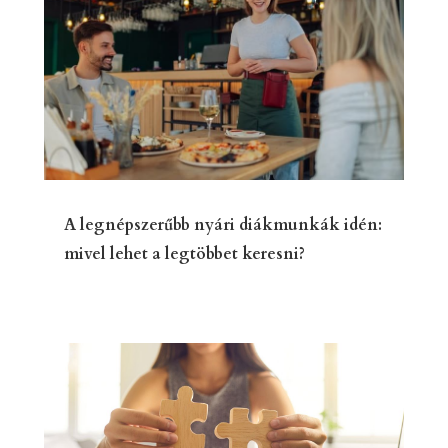
A legnépszerűbb nyári diákmunkák idén:
mivel lehet a legtöbbet keresni?