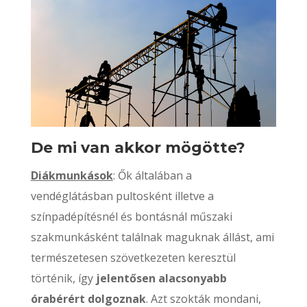
De mi van akkor mögötte?
Diákmunkások
: Ők általában a
vendéglátásban pultosként illetve a
színpadépítésnél és bontásnál műszaki
szakmunkásként találnak maguknak állást, ami
természetesen szövetkezeten keresztül
történik, így
jelentősen alacsonyabb
órabérért dolgoznak
. Azt szokták mondani,