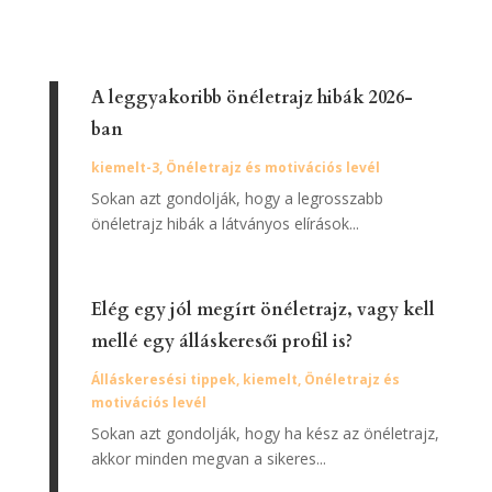
A leggyakoribb önéletrajz hibák 2026-
ban
kiemelt-3
,
Önéletrajz és motivációs levél
Sokan azt gondolják, hogy a legrosszabb
önéletrajz hibák a látványos elírások...
Elég egy jól megírt önéletrajz, vagy kell
mellé egy álláskeresői profil is?
Álláskeresési tippek
,
kiemelt
,
Önéletrajz és
motivációs levél
Sokan azt gondolják, hogy ha kész az önéletrajz,
akkor minden megvan a sikeres...