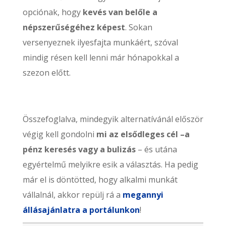
opciónak, hogy
kevés van belőle a
népszerűségéhez képest
. Sokan
versenyeznek ilyesfajta munkáért, szóval
mindig résen kell lenni már hónapokkal a
szezon előtt.
Összefoglalva, mindegyik alternatívánál először
végig kell gondolni
mi az elsődleges cél –a
pénz keresés vagy a bulizás
– és utána
egyértelmű melyikre esik a választás. Ha pedig
már el is döntötted, hogy alkalmi munkát
vállalnál, akkor repülj rá a
megannyi
állásajánlatra a portálunkon
!