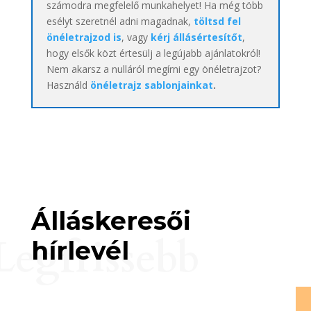
számodra megfelelő munkahelyet! Ha még több
esélyt szeretnél adni magadnak,
töltsd fel
önéletrajzod is
, vagy
kérj állásértesítőt
,
hogy elsők közt értesülj a legújabb ajánlatokról!
Nem akarsz a nulláról megírni egy önéletrajzot?
Használd
önéletrajz sablonjainkat
.
Álláskeresői
Legfrissebb
hírlevél