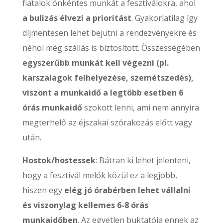
fiatalok önkéntes munkát a fesztiválokra, ahol
a bulizás élvezi a prioritást
. Gyakorlatilag így
díjmentesen lehet bejutni a rendezvényekre és
néhol még szállás is biztosított. Összességében
egyszerűbb munkát kell végezni (pl.
karszalagok felhelyezése, szemétszedés),
viszont a munkaidő a legtöbb esetben 6
órás munkaidő
szokott lenni, ami nem annyira
megterhelő az éjszakai szórakozás előtt vagy
után.
Hostok/hostessek
: Bátran ki lehet jelenteni,
hogy a fesztivál melók közül ez a legjobb,
hiszen egy
elég jó órabérben lehet vállalni
és viszonylag kellemes 6-8 órás
munkaidőben
. Az egyetlen buktatója ennek az