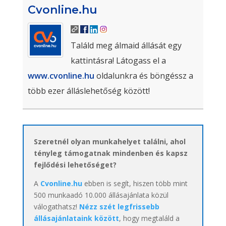
Cvonline.hu
Találd meg álmaid állását egy
kattintásra! Látogass el a
www.cvonline.hu
oldalunkra és böngéssz a
több ezer álláslehetőség között!
Szeretnél olyan munkahelyet találni, ahol
tényleg támogatnak mindenben és kapsz
fejlődési lehetőséget?
A
Cvonline.hu
ebben is segít, hiszen több mint
500 munkaadó 10.000 állásajánlata közül
válogathatsz!
Nézz szét legfrissebb
állásajánlataink között
, hogy megtaláld a