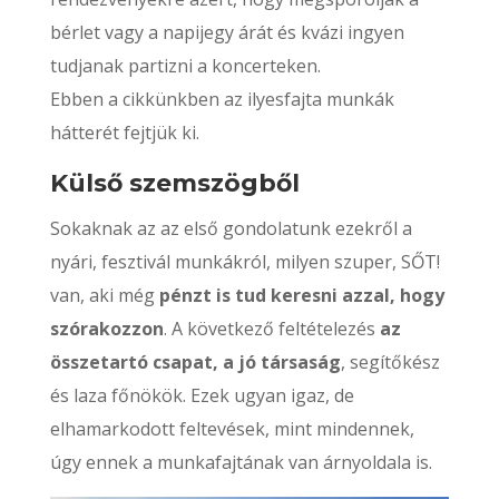
bérlet vagy a napijegy árát és kvázi ingyen
tudjanak partizni a koncerteken.
Ebben a cikkünkben az ilyesfajta munkák
hátterét fejtjük ki.
Külső szemszögből
Sokaknak az az első gondolatunk ezekről a
nyári, fesztivál munkákról, milyen szuper, SŐT!
van, aki még
pénzt is tud keresni azzal, hogy
szórakozzon
. A következő feltételezés
az
összetartó csapat, a jó társaság
, segítőkész
és laza főnökök. Ezek ugyan igaz, de
elhamarkodott feltevések, mint mindennek,
úgy ennek a munkafajtának van árnyoldala is.