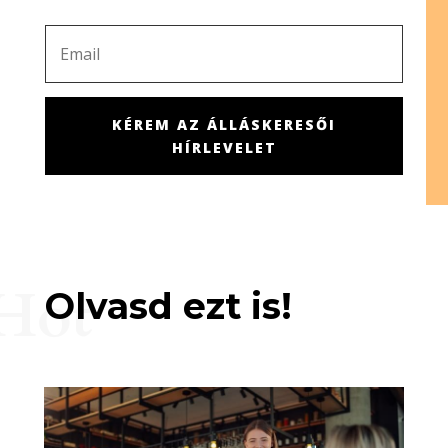
KÉREM AZ ÁLLÁSKERESŐI
HÍRLEVELET
Hot
Olvasd ezt is!