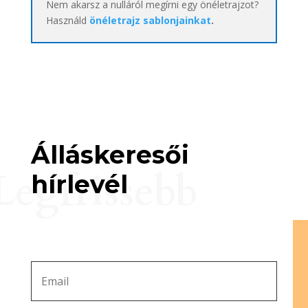
Nem akarsz a nulláról megírni egy önéletrajzot?
Használd
önéletrajz sablonjainkat
.
Álláskeresői
Legfrissebb
hírlevél