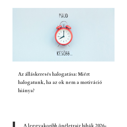
Az álláskeresés halogatása: Miért
halogatunk, ha az ok nem a motiváció
hiánya?
A leggyakoribb önéletrajz hibák 2026-