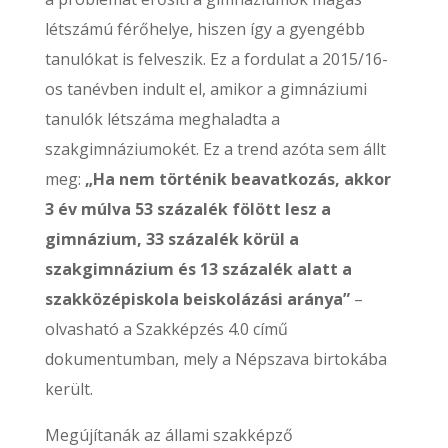
létszámú férőhelye, hiszen így a gyengébb
tanulókat is felveszik. Ez a fordulat a 2015/16-
os tanévben indult el, amikor a gimnáziumi
tanulók létszáma meghaladta a
szakgimnáziumokét. Ez a trend azóta sem állt
meg:
„Ha nem történik beavatkozás, akkor
3 év múlva 53 százalék fölött lesz a
gimnázium, 33 százalék körül a
szakgimnázium és 13 százalék alatt a
szakközépiskola beiskolázási aránya”
–
olvasható a Szakképzés 4.0 című
dokumentumban, mely a Népszava birtokába
került.
Megújítanák az állami szakképző