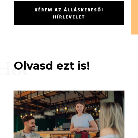
KÉREM AZ ÁLLÁSKERESŐI
HÍRLEVELET
Hot
Olvasd ezt is!