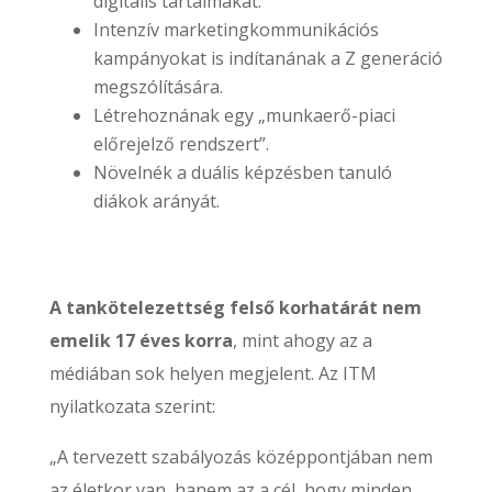
digitális tartalmakat.
Intenzív marketingkommunikációs
kampányokat is indítanának a Z generáció
megszólítására.
Létrehoznának egy „munkaerő-piaci
előrejelző rendszert”.
Növelnék a duális képzésben tanuló
diákok arányát.
A tankötelezettség felső korhatárát nem
emelik 17 éves korra
, mint ahogy az a
médiában sok helyen megjelent. Az ITM
nyilatkozata szerint:
„A tervezett szabályozás középpontjában nem
az életkor van, hanem az a cél, hogy minden