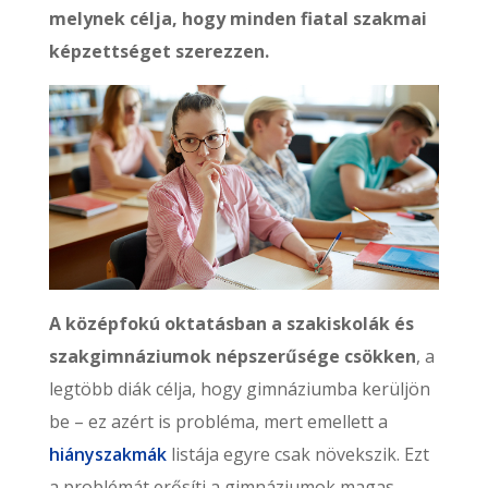
melynek célja, hogy minden fiatal szakmai
képzettséget szerezzen.
A középfokú oktatásban a szakiskolák és
szakgimnáziumok népszerűsége csökken
, a
legtöbb diák célja, hogy gimnáziumba kerüljön
be – ez azért is probléma, mert emellett a
hiányszakmák
listája egyre csak növekszik. Ezt
a problémát erősíti a gimnáziumok magas