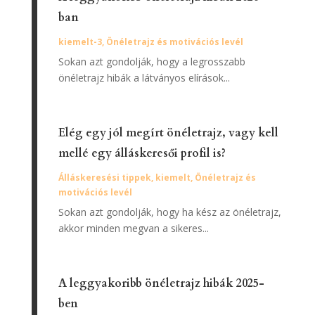
ban
kiemelt-3
,
Önéletrajz és motivációs levél
Sokan azt gondolják, hogy a legrosszabb
önéletrajz hibák a látványos elírások...
Elég egy jól megírt önéletrajz, vagy kell
mellé egy álláskeresői profil is?
Álláskeresési tippek
,
kiemelt
,
Önéletrajz és
motivációs levél
Sokan azt gondolják, hogy ha kész az önéletrajz,
akkor minden megvan a sikeres...
A leggyakoribb önéletrajz hibák 2025-
ben