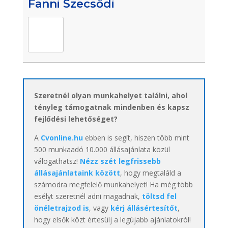
Fanni Szecsődi
Szeretnél olyan munkahelyet találni, ahol
tényleg támogatnak mindenben és kapsz
fejlődési lehetőséget?
A
Cvonline.hu
ebben is segít, hiszen több mint
500 munkaadó 10.000 állásajánlata közül
válogathatsz!
Nézz szét legfrissebb
állásajánlataink között
, hogy megtaláld a
számodra megfelelő munkahelyet! Ha még több
esélyt szeretnél adni magadnak,
töltsd fel
önéletrajzod is
, vagy
kérj állásértesítőt
,
hogy elsők közt értesülj a legújabb ajánlatokról!