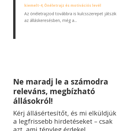
kiemelt-4
,
Önéletrajz és motivációs levél
Az önéletrajzod továbbra is kulcsszerepet játszik
az álláskeresésben, még a...
Ne maradj le a számodra
releváns, megbízható
állásokról!
Kérj állásértesítőt, és mi elküldjük
a legfrissebb hirdetéseket – csak
azt, ami tényleg érdekel.