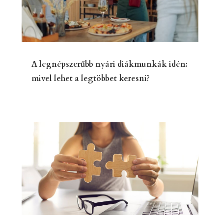
A legnépszerűbb nyári diákmunkák idén:
mivel lehet a legtöbbet keresni?