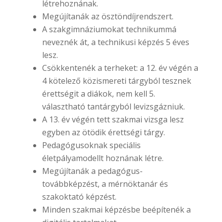
létrehoznának.
Megújítanák az ösztöndíjrendszert.
A szakgimnáziumokat technikummá
neveznék át, a technikusi képzés 5 éves
lesz.
Csökkentenék a terheket: a 12. év végén a
4 kötelező közismereti tárgyból tesznek
érettségit a diákok, nem kell 5.
választható tantárgyból levizsgázniuk.
A 13. év végén tett szakmai vizsga lesz
egyben az ötödik érettségi tárgy.
Pedagógusoknak speciális
életpályamodellt hoznának létre.
Megújítanák a pedagógus-
továbbképzést, a mérnöktanár és
szakoktató képzést.
Minden szakmai képzésbe beépítenék a