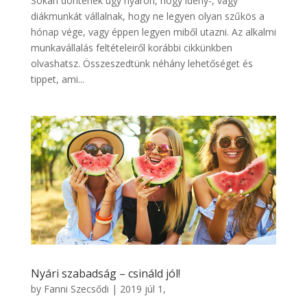
Sokan döntenek úgy nyáron, hogy idény-, vagy
diákmunkát vállalnak, hogy ne legyen olyan szűkös a
hónap vége, vagy éppen legyen miből utazni. Az alkalmi
munkavállalás feltételeiről korábbi cikkünkben
olvashatsz. Összeszedtünk néhány lehetőséget és
tippet, ami...
Nyári szabadság – csináld jól!
by
Fanni Szecsődi
|
2019 júl 1,