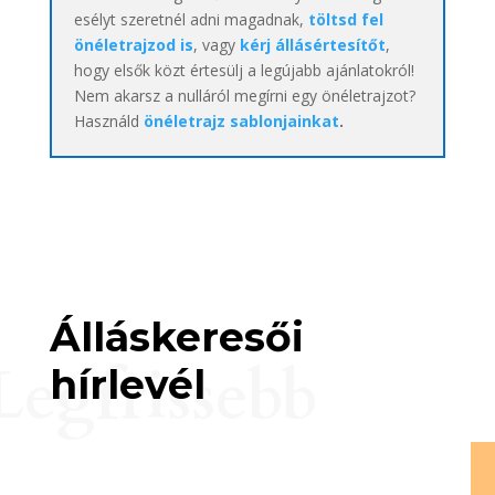
esélyt szeretnél adni magadnak,
töltsd fel
önéletrajzod is
, vagy
kérj állásértesítőt
,
hogy elsők közt értesülj a legújabb ajánlatokról!
Nem akarsz a nulláról megírni egy önéletrajzot?
Használd
önéletrajz sablonjainkat
.
Álláskeresői
Legfrissebb
hírlevél