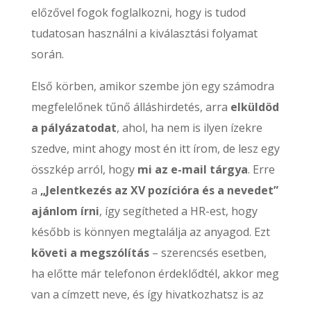
előzővel fogok foglalkozni, hogy is tudod
tudatosan használni a kiválasztási folyamat
során.
Első körben, amikor szembe jön egy számodra
megfelelőnek tűnő álláshirdetés, arra
elküldöd
a pályázatodat
, ahol, ha nem is ilyen ízekre
szedve, mint ahogy most én itt írom, de lesz egy
összkép arról, hogy
mi az e-mail tárgya
. Erre
a
„Jelentkezés az XV pozícióra és a nevedet”
ajánlom írni
, így segítheted a HR-est, hogy
később is könnyen megtalálja az anyagod. Ezt
követi a megszólítás
– szerencsés esetben,
ha előtte már telefonon érdeklődtél, akkor meg
van a címzett neve, és így hivatkozhatsz is az