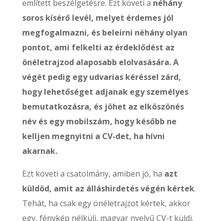
említett beszélgetésre. Ezt követi a
néhány
soros kísérő levél, melyet érdemes jól
megfogalmazni, és beleírni néhány olyan
pontot, ami felkelti az érdeklődést az
önéletrajzod alaposabb elolvasására.
A
végét pedig egy udvarias kéréssel zárd,
hogy lehetőséget adjanak egy személyes
bemutatkozásra, és jöhet az elköszönés
név és egy mobilszám, hogy később ne
kelljen megnyitni a CV-det, ha hívni
akarnak.
Ezt követi a csatolmány, amiben jó, ha
azt
küldöd, amit az álláshirdetés végén kértek
.
Tehát, ha csak egy önéletrajzot kértek, akkor
egy, fénykép nélküli, magyar nyelvű CV-t küldj.