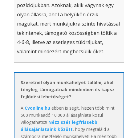
pozíciójukban. Azoknak, akik vágynak egy
olyan állásra, ahol a helyükön érzik
magukat, mert munkájukra szinte hivatással
tekintenek, támogató közösségben töltik a
4-6-8, illetve az esetleges túlórájukat,
valamint mindezért megbecsülik őket.
Szeretnél olyan munkahelyet találni, ahol
tényleg támogatnak mindenben és kapsz
fejlődési lehetőséget?
A
Cvonline.hu
ebben is segít, hiszen több mint
500 munkaadó 10.000 állásajánlata közül
válogathatsz!
Nézz szét legfrissebb
állásajánlataink között
, hogy megtaláld a
számodra megfelelő munkahelyet! Ha még több