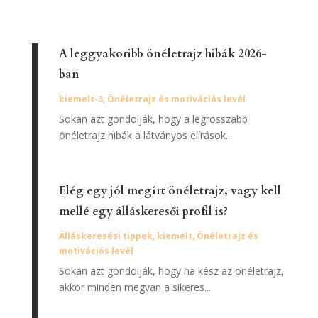
A leggyakoribb önéletrajz hibák 2026-
ban
kiemelt-3
,
Önéletrajz és motivációs levél
Sokan azt gondolják, hogy a legrosszabb
önéletrajz hibák a látványos elírások...
Elég egy jól megírt önéletrajz, vagy kell
mellé egy álláskeresői profil is?
Álláskeresési tippek
,
kiemelt
,
Önéletrajz és
motivációs levél
Sokan azt gondolják, hogy ha kész az önéletrajz,
akkor minden megvan a sikeres...