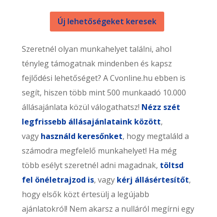
Új lehetőségeket keresek
Szeretnél olyan munkahelyet találni, ahol
tényleg támogatnak mindenben és kapsz
fejlődési lehetőséget? A Cvonline.hu ebben is
segít, hiszen több mint 500 munkaadó 10.000
állásajánlata közül válogathatsz!
Nézz szét
legfrissebb állásajánlataink között
,
vagy
használd keresőnket
, hogy megtaláld a
számodra megfelelő munkahelyet! Ha még
több esélyt szeretnél adni magadnak,
töltsd
fel önéletrajzod is
, vagy
kérj állásértesítőt
,
hogy elsők közt értesülj a legújabb
ajánlatokról! Nem akarsz a nulláról megírni egy