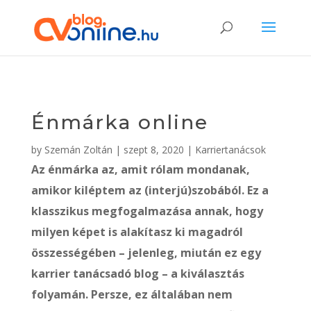
Énmárka online
by
Szemán Zoltán
|
szept 8, 2020
|
Karriertanácsok
Az énmárka az, amit rólam mondanak,
amikor kiléptem az (interjú)szobából. Ez a
klasszikus megfogalmazása annak, hogy
milyen képet is alakítasz ki magadról
összességében – jelenleg, miután ez egy
karrier tanácsadó blog – a kiválasztás
folyamán. Persze, ez általában nem