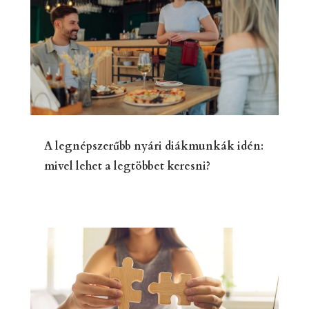
A legnépszerűbb nyári diákmunkák idén:
mivel lehet a legtöbbet keresni?