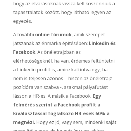
hogy az elvárásoknak vissza kell köszönniük a
tapasztalatok között, hogy látható legyen az
egyezés.
A további
online fórumok
, amik szerepet
játszanak az énmárka építésében:
Linkedin és
Facebook
. Az önéletrajzban az
elérhetőségeknél, ha van, érdemes feltüntetni
a Linkedin profilt is, amire kattintva egy, ha
nem is teljesen azonos – hiszen az önéletrajz
pozícióra van szabva -, szakmai pályafutást
lásson a HR-es. A másik a Facebook.
Egy
felmérés szerint a Facebook profilt a
kiválasztással foglalkozó HR-esek 60%-a
megnézi.
Hogy ez jó, vagy sem, mindenki saját
maga ítélje meg, de ha már így van, akkor