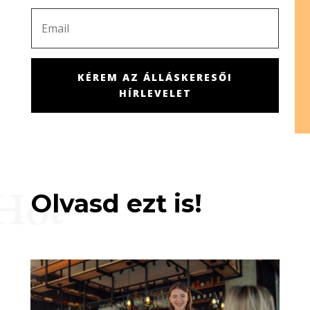
KÉREM AZ ÁLLÁSKERESŐI
HÍRLEVELET
Hot
Olvasd ezt is!