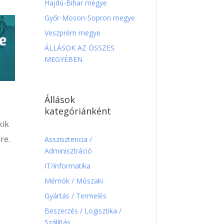
Hajdú-Bihar megye
Győr-Moson-Sopron megye
Veszprém megye
ÁLLÁSOK AZ ÖSSZES
MEGYÉBEN
Állások
kategóriánként
kik
re.
Asszisztencia /
Adminisztráció
IT/informatika
Mérnök / Műszaki
Gyártás / Termelés
Beszerzés / Logisztika /
Szállítás