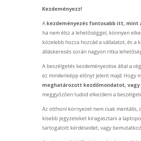
Kezdeményezz!
A
kezdeményezés fontosabb itt, mint az
ha nem élsz a lehetőséggel, könnyen elker
közelebb hozza hozzád a vállalatot, és 
álláskeresés során nagyon ritka lehetősé
A beszélgetés kezdeményezése által a cé
ez mindenképp előnyt jelent majd. Hogy 
meghatározott kezdőmondatot, vagy 
meggyőzően tudod elkezdeni a beszélgeté
Az otthoni környezet nem csak mentális, d
kisebb jegyzeteket kiragasztani a laptop
tartogatott kérdéseidet, vagy bemutatkoz