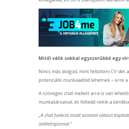
Mitől válik sokkal egyszerűbbé egy vir
Nincs más dolgod, mint feltölteni CV-det 
potenciális munkaadóid lehetnek – erre a 
A szöveges chat mellett arra is van lehe
munkatársaival, és feltedd nekik a kérdése
„A chat funkció miatt azonnal választ kapha
önéletrajzomat.”