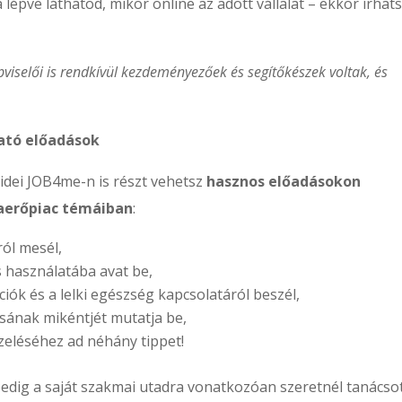
ra lépve láthatod, mikor online az adott vállalat – ekkor írhat
pviselői is rendkívül kezdeményezőek és segítőkészek voltak, és
gató előadások
idei JOB4me-n is részt vehetsz
hasznos előadásokon
kaerőpiac témáiban
:
ról mesél,
s használatába avat be,
iók és a lelki egészség kapcsolatáról beszél,
sának mikéntjét mutatja be,
zeléséhez ad néhány tippet!
edig a saját szakmai utadra vonatkozóan szeretnél tanácso