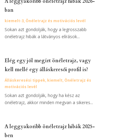
A leggyakoribb önéletrajz hibák 2026-
ban
kiemelt-3
,
Önéletrajz és motivációs levél
Sokan azt gondolják, hogy a legrosszabb
önéletrajz hibák a látványos elírások...
Elég egy jól megírt önéletrajz, vagy
kell mellé egy álláskeresői profil is?
Álláskeresési tippek
,
kiemelt
,
Önéletrajz és
motivációs levél
Sokan azt gondolják, hogy ha kész az
önéletrajz, akkor minden megvan a sikeres...
A leggyakoribb önéletrajz hibák 2025-
ben