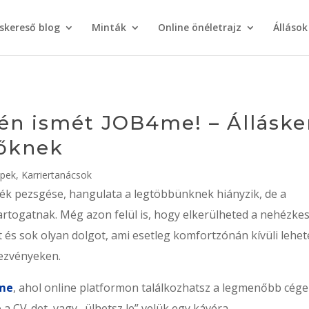
áskereső blog
Minták
Online önéletrajz
Állások
-én ismét JOB4me! – Állásk
tőknek
ppek
,
Karriertanácsok
ék pezsgése, hangulata a legtöbbünknek hiányzik, de a
 tartogatnak. Még azon felül is, hogy elkerülheted a nehézke
t és sok olyan dolgot, ami esetleg komfortzónán kívüli lehet
dezvényeken.
me
, ahol online platformon találkozhatsz a legmenőbb cég
 a CV-det, vagy „ülhetsz le” velük egy kávéra.