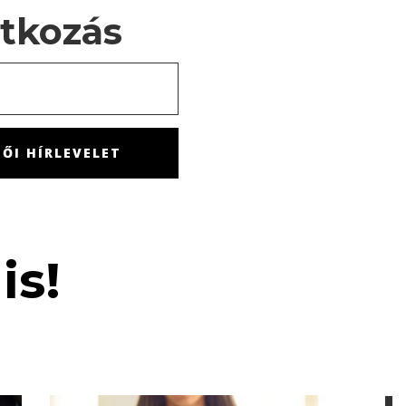
atkozás
ŐI HÍRLEVELET
is!