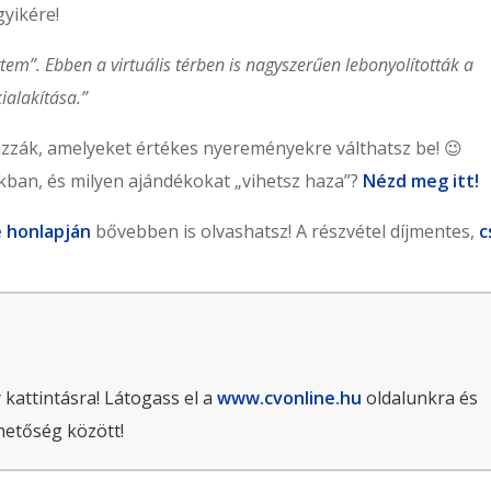
gyikére!
em”. Ebben a virtuális térben is nagyszerűen lebonyolították a
ialakítása.”
jazzák, amelyeket értékes nyereményekre válthatsz be! 😉
ban, és milyen ajándékokat „vihetsz haza”?
Nézd meg itt!
 honlapján
bővebben is olvashatsz! A részvétel díjmentes,
c
 kattintásra! Látogass el a
www.cvonline.hu
oldalunkra és
hetőség között!