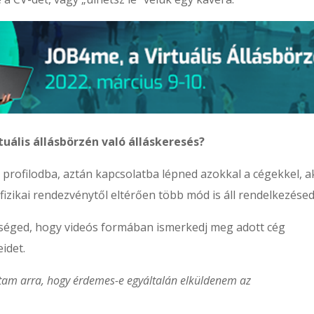
tuális állásbörzén való álláskeresés?
a profilodba, aztán kapcsolatba lépned azokkal a cégekkel, a
fizikai rendezvénytől eltérően több mód is áll rendelkezésed
tőséged, hogy videós formában ismerkedj meg adott cég
idet.
ttam arra, hogy érdemes-e egyáltalán elküldenem az