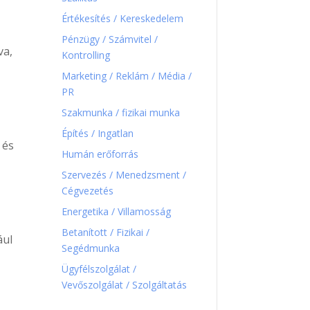
Értékesítés / Kereskedelem
Pénzügy / Számvitel /
va,
Kontrolling
Marketing / Reklám / Média /
PR
Szakmunka / fizikai munka
Építés / Ingatlan
 és
Humán erőforrás
Szervezés / Menedzsment /
Cégvezetés
Energetika / Villamosság
Betanított / Fizikai /
ául
Segédmunka
Ügyfélszolgálat /
Vevőszolgálat / Szolgáltatás