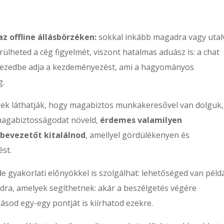
 offline állásbörzéken:
sokkal inkább magadra vagy utal
ülheted a cég figyelmét, viszont hatalmas aduász is: a chat
a kezedbe adja a kezdeményezést, ami a hagyományos
g.
gek láthatják, hogy magabiztos munkakeresővel van dolguk,
magabiztosságodat növeld,
érdemes valamilyen
bevezetőt kitalálnod
, amellyel gördülékenyen és
st.
e gyakorlati előnyökkel is szolgálhat: lehetőséged van péld
odra, amelyek segíthetnek: akár a beszélgetés végére
ásod egy-egy pontját is kiírhatod ezekre.