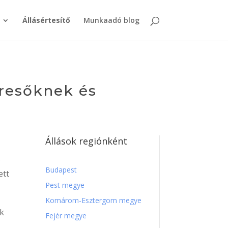
Állásértesítő
Munkaadó blog
eresőknek és
Állások regiónként
s
Budapest
ett
Pest megye
Komárom-Esztergom megye
ek
Fejér megye