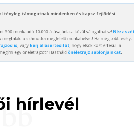
hol tényleg támogatnak mindenben és kapsz fejlődési
int 500 munkaadó 10.000 állásajánlata közül válogathatsz!
Nézz szé
y megtaláld a számodra megfelelő munkahelyet! Ha még több esélyt
rajzod is
, vagy
kérj állásértesítőt
, hogy elsők közt értesülj a
 megírni egy önéletrajzot? Használd
önéletrajz sablonjainkat
.
i hírlevél
ebb