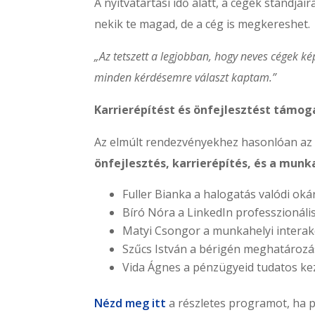
A nyitvatartási idő alatt, a cégek standjai
nekik te magad, de a cég is megkereshet.
„Az tetszett a legjobban, hogy neves cégek ké
minden kérdésemre választ kaptam.”
Karrierépítést és önfejlesztést támo
Az elmúlt rendezvényekhez hasonlóan az 
önfejlesztés, karrierépítés, és a mun
Fuller Bianka a halogatás valódi oká
Bíró Nóra a LinkedIn professzionáli
Matyi Csongor a munkahelyi interakc
Szűcs István a bérigén meghatározá
Vida Ágnes a pénzügyeid tudatos ke
Nézd meg itt
a részletes programot, ha p