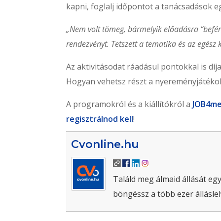
kapni, foglalj időpontot a tanácsadások e
„Nem volt tömeg, bármelyik előadásra “befért
rendezvényt. Tetszett a tematika és az egész k
Az aktivitásodat ráadásul pontokkal is dí
Hogyan vehetsz részt a nyereményjátékok
A programokról és a kiállítókról a
JOB4me
regisztrálnod kell
!
Cvonline.hu
Találd meg álmaid állását egy
böngéssz a több ezer állásle