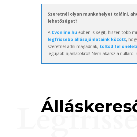
Szeretnél olyan munkahelyet találni, a
lehetőséget?
A
Cvonline.hu
ebben is segít, hiszen több m
legfrissebb állásajánlataink között
, hog
szeretnél adni magadnak,
töltsd fel önélet
legújabb ajánlatokról! Nem akarsz a nulláról
Álláskereső
Legfriss