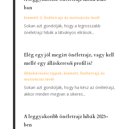
ban
kiemelt-3
,
Önéletrajz és motivációs levél
Sokan azt gondolják, hogy a legrosszabb
önéletrajz hibák a látványos elírások...
Elég egy jól megírt önéletrajz, vagy kell
mellé egy álláskeresői profil is?
Álláskeresési tippek
,
kiemelt
,
Önéletrajz és
motivációs levél
Sokan azt gondolják, hogy ha kész az önéletrajz,
akkor minden megvan a sikeres...
A leggyakoribb önéletrajz hibák 2025-
ben