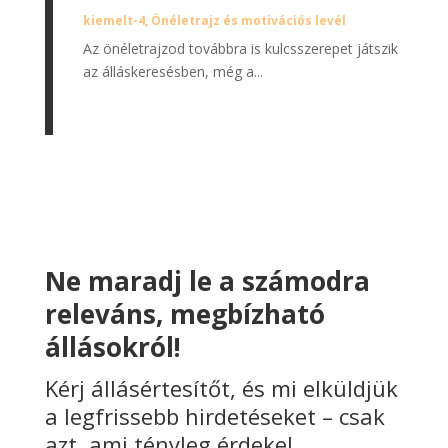
kiemelt-4
,
Önéletrajz és motivációs levél
Az önéletrajzod továbbra is kulcsszerepet játszik
az álláskeresésben, még a...
Ne maradj le a számodra
releváns, megbízható
állásokról!
Kérj állásértesítőt, és mi elküldjük
a legfrissebb hirdetéseket – csak
azt, ami tényleg érdekel.