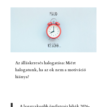
Az álláskeresés halogatása: Miért
halogatunk, ha az ok nem a motiváció
hiánya?
A leggyakoribb önéletrajz hibák 2026-