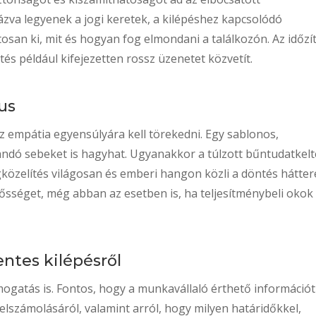
ázva legyenek a jogi keretek, a kilépéshez kapcsolódó
tosan ki, mit és hogyan fog elmondani a találkozón. Az időzí
és például kifejezetten rossz üzenetet közvetít.
us
 empátia egyensúlyára kell törekedni. Egy sablonos,
andó sebeket is hagyhat. Ugyanakkor a túlzott bűntudatkelt
gközelítés világosan és emberi hangon közli a döntés hátter
lősséget, még abban az esetben is, ha teljesítménybeli okok
ntes kilépésről
ogatás is. Fontos, hogy a munkavállaló érthető információt
elszámolásáról, valamint arról, hogy milyen határidőkkel,