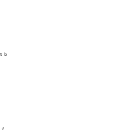
e is
z
 a