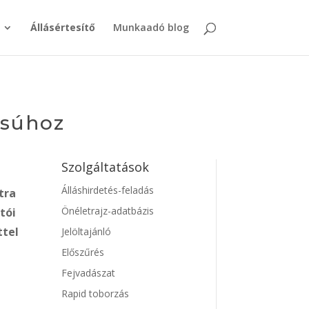
Állásértesítő
Munkaadó blog
csúhoz
Szolgáltatások
Álláshirdetés-feladás
tra
Önéletrajz-adatbázis
tói
ttel
Jelöltajánló
Előszűrés
Fejvadászat
Rapid toborzás