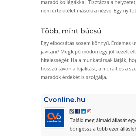
maradó kollégákkal. Tisztázza a helyzetet
nem értékítélet másokra nézve. Egy nyitot
Több, mint búcsú
Egy elbocsátás sosem könnyű. Érdemes utó
javítani? Meglepő módon egy jól kezelt el
hitelességét. Ha a munkatársak látják, h
hosszú távon a lojalitást, a morált és a sz
maradók érdekét is szolgálja.
Cvonline.hu
Találd meg álmaid állását egy
böngéssz a több ezer állásle