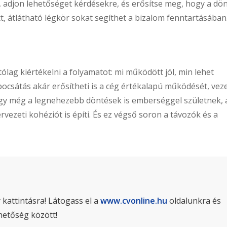
, adjon lehetőséget kérdésekre, és erősítse meg, hogy a dö
t, átlátható légkör sokat segíthet a bizalom fenntartásában
lag kiértékelni a folyamatot: mi működött jól, min lehet
bocsátás akár erősítheti is a cég értékalapú működését, vez
ogy még a legnehezebb döntések is emberséggel születnek, 
ervezeti kohéziót is építi. És ez végső soron a távozók és a
 kattintásra! Látogass el a
www.cvonline.hu
oldalunkra és
hetőség között!