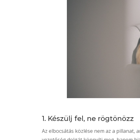
1. Készülj fel, ne rögtönözz
Az elbocsátás közlése nem az a pillanat, a
vezetőség dolgát könnyíti meg, hanem bi