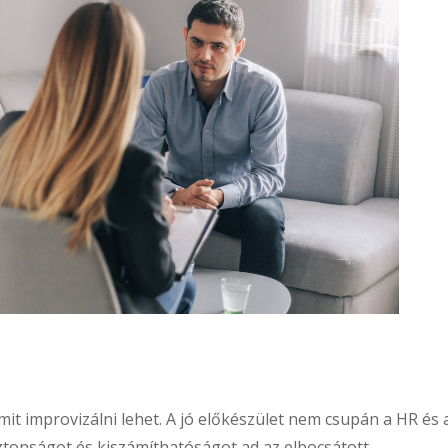
mit improvizálni lehet. A jó előkészület nem csupán a HR és 
ztonságot és kiszámíthatóságot ad az elbocsátott