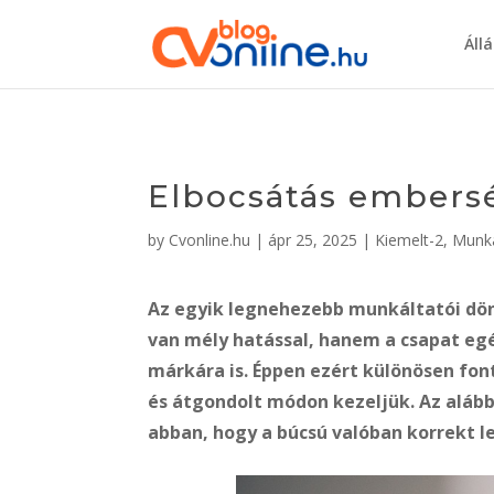
Áll
Elbocsátás embersé
by
Cvonline.hu
|
ápr 25, 2025
|
Kiemelt-2
,
Munka
Az egyik legnehezebb munkáltatói dön
van mély hatással, hanem a csapat egé
márkára is. Éppen ezért különösen fon
és átgondolt módon kezeljük. Az aláb
abban, hogy a búcsú valóban korrekt 