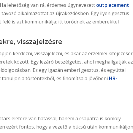
. Ha lehetőség van rá, érdemes úgynevezett
outplacement
 a távozó alkalmazottat az újrakezdésben. Egy ilyen gesztus
felé is azt kommunikálja: itt törődnek az emberekkel.
kre, visszajelzésre
pjon kérdezni, visszajelezni, és akár az érzelmei kifejezésér
retek között. Egy lezáró beszélgetés, ahol meghallgatják a
eldolgozásban. Ez egy igazán emberi gesztus, és egyúttal
 tanuljon a történtekből, és finomítsa a jövőbeni
HR-
társ életére van hatással, hanem a csapatra is komoly
ppen ezért fontos, hogy a vezető a búcsú után kommunikáljon