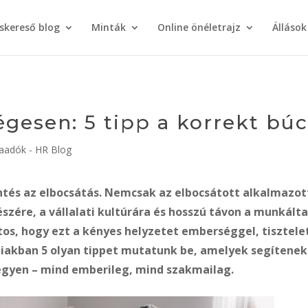
áskereső blog
Minták
Online önéletrajz
Állások
gesen: 5 tipp a korrekt bú
adók - HR Blog
tés az elbocsátás. Nemcsak az elbocsátott alkalmazot
szére, a vállalati kultúrára és hosszú távon a munkálta
tos, hogy ezt a kényes helyzetet emberséggel, tisztele
biakban 5 olyan tippet mutatunk be, amelyek segítenek
legyen – mind emberileg, mind szakmailag.