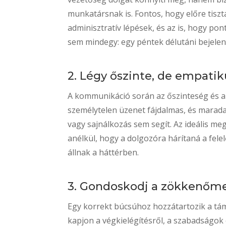
munkatársnak is. Fontos, hogy előre tiszt
adminisztratív lépések, és az is, hogy pon
sem mindegy: egy péntek délutáni bejelent
2. Légy őszinte, de empatik
A kommunikáció során az őszinteség és az
személytelen üzenet fájdalmas, és marad
vagy sajnálkozás sem segít. Az ideális me
anélkül, hogy a dolgozóra hárítaná a fele
állnak a háttérben.
3. Gondoskodj a zökkenőme
Egy korrekt búcsúhoz hozzátartozik a tám
kapjon a végkielégítésről, a szabadságok 