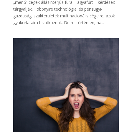
„menő” cégek állásinterjús fura – agyafúrt – kérdéseit
tárgyalják. Többnyire technológiai és pénzügyi-
gazdasági szakterületek multinacionális cégeire, azok
gyakorlataira hivatkoznak. De mi történjen, ha...