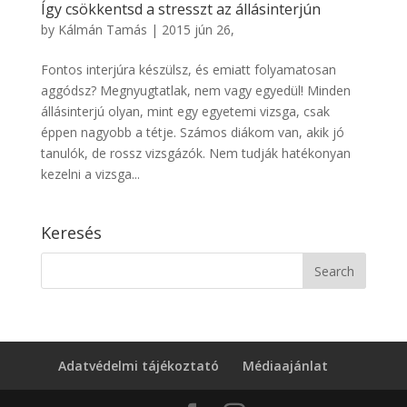
Így csökkentsd a stresszt az állásinterjún
by
Kálmán Tamás
|
2015 jún 26,
Fontos interjúra készülsz, és emiatt folyamatosan
aggódsz? Megnyugtatlak, nem vagy egyedül! Minden
állásinterjú olyan, mint egy egyetemi vizsga, csak
éppen nagyobb a tétje. Számos diákom van, akik jó
tanulók, de rossz vizsgázók. Nem tudják hatékonyan
kezelni a vizsga...
Keresés
Adatvédelmi tájékoztató
Médiaajánlat