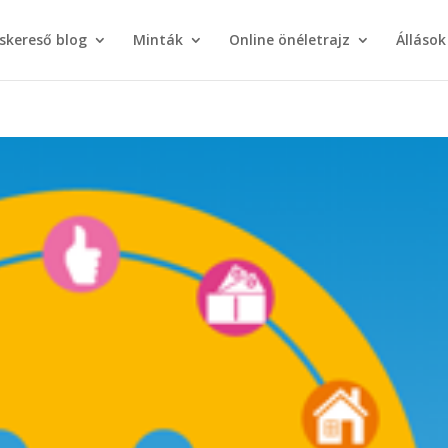
áskereső blog
Minták
Online önéletrajz
Állások