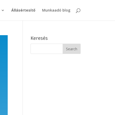
Állásértesítő
Munkaadó blog
Keresés