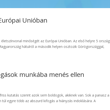
 Európai Unióban
 életszínvonal minőségét az Európai Unióban. Az első helyre 5 ország
. Magyarország hátulról a második helyen osztozik Görögországgal,
fogások munkába menés ellen
riss kutatás szerint azok sem boldogok, akiknek van. Sok a panasz a
túl egyre több az abszurd kifogás a hiányzás indoklására. A