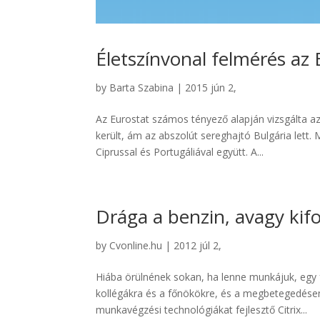
Életszínvonal felmérés az
by
Barta Szabina
|
2015 jún 2,
Az Eurostat számos tényező alapján vizsgálta az
került, ám az abszolút sereghajtó Bulgária lett
Ciprussal és Portugáliával együtt. A...
Drága a benzin, avagy ki
by
Cvonline.hu
|
2012 júl 2,
Hiába örülnének sokan, ha lenne munkájuk, egy f
kollégákra és a főnökökre, és a megbetegedésen 
munkavégzési technológiákat fejlesztő Citrix...