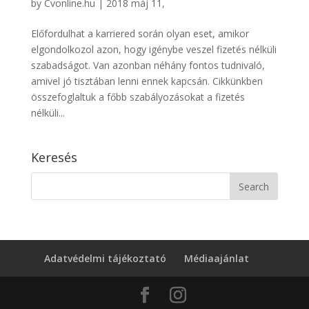
by
Cvonline.hu
|
2018 máj 11,
Előfordulhat a karriered során olyan eset, amikor
elgondolkozol azon, hogy igénybe veszel fizetés nélküli
szabadságot. Van azonban néhány fontos tudnivaló,
amivel jó tisztában lenni ennek kapcsán. Cikkünkben
összefoglaltuk a főbb szabályozásokat a fizetés
nélküli...
Keresés
Adatvédelmi tájékoztató
Médiaajánlat