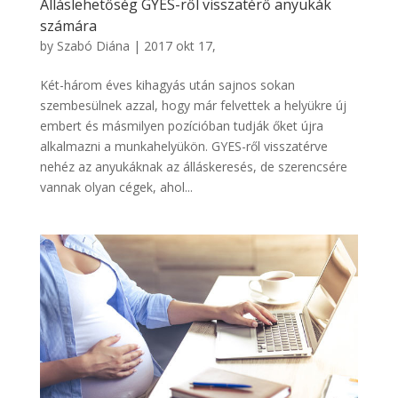
Álláslehetőség GYES-ről visszatérő anyukák
számára
by
Szabó Diána
|
2017 okt 17,
Két-három éves kihagyás után sajnos sokan
szembesülnek azzal, hogy már felvettek a helyükre új
embert és másmilyen pozícióban tudják őket újra
alkalmazni a munkahelyükön. GYES-ről visszatérve
nehéz az anyukáknak az álláskeresés, de szerencsére
vannak olyan cégek, ahol...