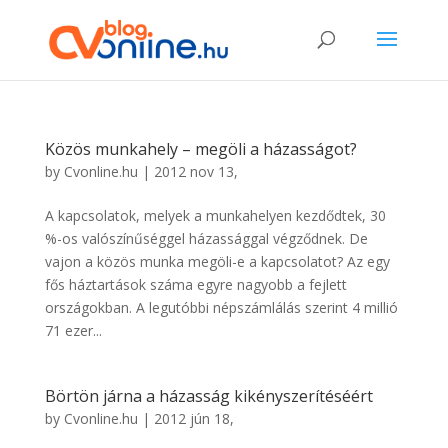
Közös munkahely – megöli a házasságot?
by
Cvonline.hu
|
2012 nov 13,
A kapcsolatok, melyek a munkahelyen kezdődtek, 30
%-os valószínűséggel házassággal végződnek. De
vajon a közös munka megöli-e a kapcsolatot? Az egy
fős háztartások száma egyre nagyobb a fejlett
országokban. A legutóbbi népszámlálás szerint 4 millió
71 ezer...
Börtön járna a házasság kikényszerítéséért
by
Cvonline.hu
|
2012 jún 18,