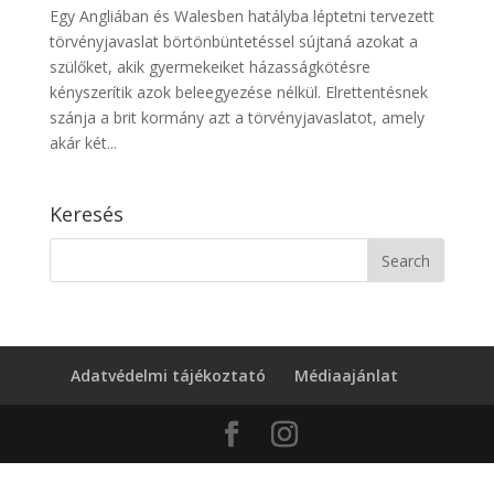
Egy Angliában és Walesben hatályba léptetni tervezett
törvényjavaslat börtönbüntetéssel sújtaná azokat a
szülőket, akik gyermekeiket házasságkötésre
kényszerítik azok beleegyezése nélkül. Elrettentésnek
szánja a brit kormány azt a törvényjavaslatot, amely
akár két...
Keresés
Adatvédelmi tájékoztató
Médiaajánlat