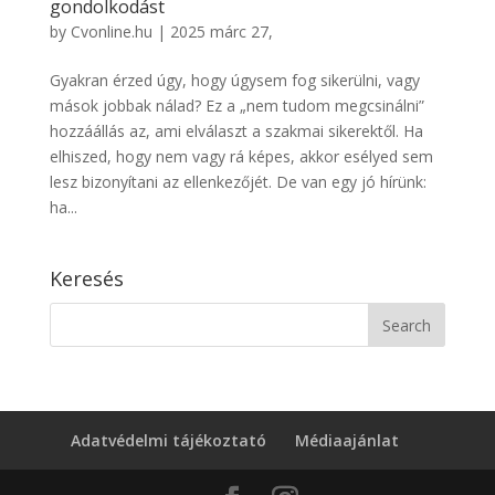
gondolkodást
by
Cvonline.hu
|
2025 márc 27,
Gyakran érzed úgy, hogy úgysem fog sikerülni, vagy
mások jobbak nálad? Ez a „nem tudom megcsinálni”
hozzáállás az, ami elválaszt a szakmai sikerektől. Ha
elhiszed, hogy nem vagy rá képes, akkor esélyed sem
lesz bizonyítani az ellenkezőjét. De van egy jó hírünk:
ha...
Keresés
Adatvédelmi tájékoztató
Médiaajánlat