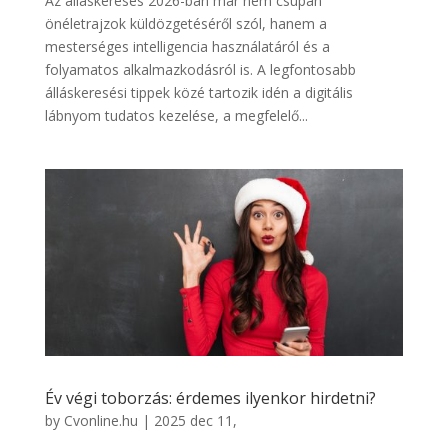
Az álláskeresés 2026-ban már nem csupán
önéletrajzok küldözgetéséről szól, hanem a
mesterséges intelligencia használatáról és a
folyamatos alkalmazkodásról is. A legfontosabb
álláskeresési tippek közé tartozik idén a digitális
lábnyom tudatos kezelése, a megfelelő...
Év végi toborzás: érdemes ilyenkor hirdetni?
by
Cvonline.hu
|
2025 dec 11,