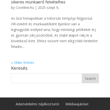
sikeres munkaerő felvételhez
by
Cvonline.hu
|
2025 szept 9,
Az őszi hónapokban a toborzás tempója felgyorsul.
HR-esként és munkaadóként ilyenkor van a
legnagyobb esélyed arra, hogy minőségi jelölteket érj
el, gyorsan zárj pozíciókat, és stabil alapot rakj le a
következő évre. Ehhez viszont nem elég több hirdetést
feladni:...
« Older Entries
Keresés
Adatvédelmi tájékoztató
Médiaajánlat