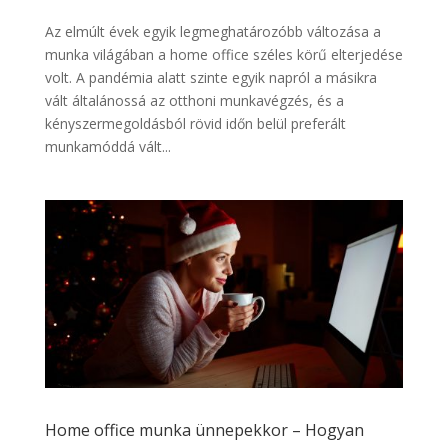
Az elmúlt évek egyik legmeghatározóbb változása a
munka világában a home office széles körű elterjedése
volt. A pandémia alatt szinte egyik napról a másikra
vált általánossá az otthoni munkavégzés, és a
kényszermegoldásból rövid időn belül preferált
munkamóddá vált...
Home office munka ünnepekkor – Hogyan