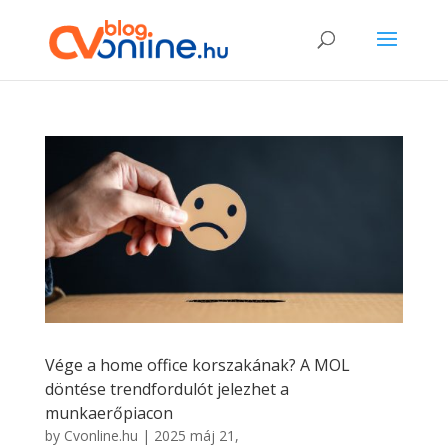
Vége a home office korszakának? A MOL
döntése trendfordulót jelezhet a
munkaerőpiacon
by
Cvonline.hu
|
2025 máj 21,