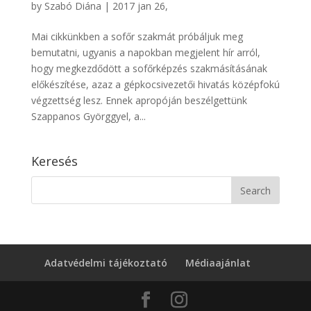
by
Szabó Diána
|
2017 jan 26,
Mai cikkünkben a sofőr szakmát próbáljuk meg
bemutatni, ugyanis a napokban megjelent hír arról,
hogy megkezdődött a sofőrképzés szakmásításának
előkészítése, azaz a gépkocsivezetői hivatás középfokú
végzettség lesz. Ennek apropóján beszélgettünk
Szappanos Györggyel, a...
Keresés
Adatvédelmi tájékoztató
Médiaajánlat