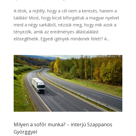
A titok, a rejtély, hogy a cél nem a keresés, hanem a
találás! Most, hogy kicsit kiforgattuk a magyar nyelvet
mind a négy sarkából, nézzük meg, hogy mik azok a
tényezők, amik az eredményes állástalálást
elősegíthetik. Egyedi igények mindenek felett? A...
Milyen a sofőr munka? – interjú Szappanos
Györggyel