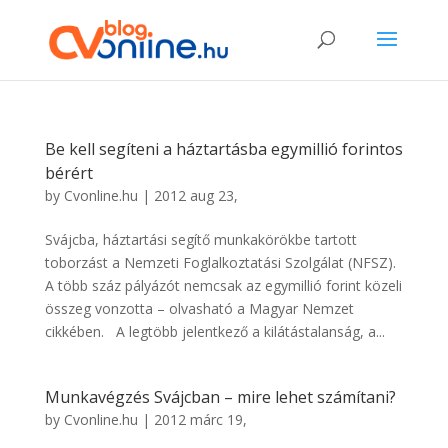
Be kell segíteni a háztartásba egymillió forintos
bérért
by
Cvonline.hu
|
2012 aug 23,
Svájcba, háztartási segítő munkakörökbe tartott
toborzást a Nemzeti Foglalkoztatási Szolgálat (NFSZ).
A több száz pályázót nemcsak az egymillió forint közeli
összeg vonzotta – olvasható a Magyar Nemzet
cikkében. A legtöbb jelentkező a kilátástalanság, a...
Munkavégzés Svájcban – mire lehet számítani?
by
Cvonline.hu
|
2012 márc 19,