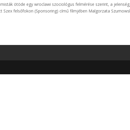
temisták ötöde egy wroclawi szociológus felmérése szerint, a jelenség
ett Szex felsőfokon (Sponsoring) című filmjében Malgorzata Szumows