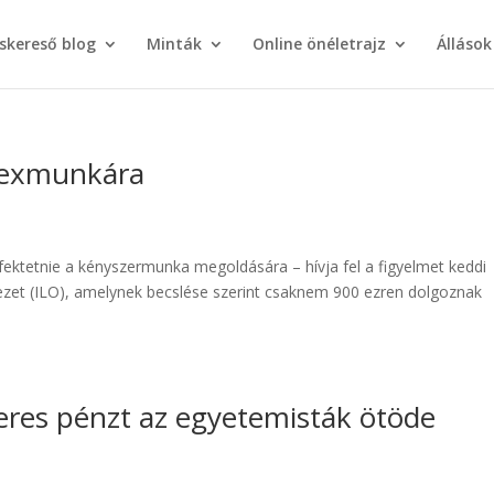
áskereső blog
Minták
Online önéletrajz
Állások
szexmunkára
fektetnie a kényszermunka megoldására – hívja fel a figyelmet keddi
et (ILO), amelynek becslése szerint csaknem 900 ezren dolgoznak
keres pénzt az egyetemisták ötöde