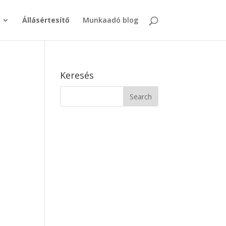
Állásértesítő
Munkaadó blog
Keresés