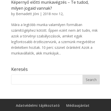
Képernyő előtti munkavégzés – Te tudod,
milyen jogaid vannak?
by
Bernadett Jóni
|
2018 nov 12,
Mára a legtöbb munka valamilyen formában
számítógéphez kötött. Éppen ezért nem árt tudni, mik
azok a törvényi szabályozások, amiket egyik
legfontosabb érzékszervünk, a szemünk megvédése
érdekében hoztak. 10 perc szünet óránként Azok a
munkavállalók, akik munkájuk...
Keresés
Adatvédelmi tájékoztató
Médiaajánlat