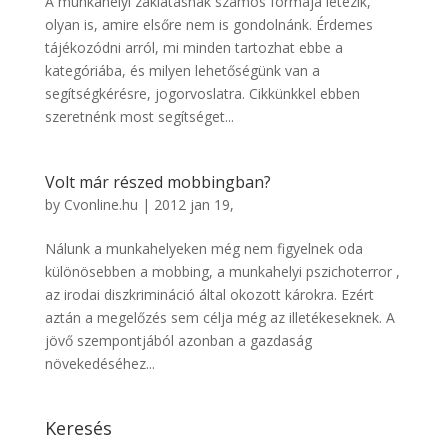
A munkahelyi zaklatásnak számos formája létezik,
olyan is, amire elsőre nem is gondolnánk. Érdemes
tájékozódni arról, mi minden tartozhat ebbe a
kategóriába, és milyen lehetőségünk van a
segítségkérésre, jogorvoslatra. Cikkünkkel ebben
szeretnénk most segítséget...
Volt már részed mobbingban?
by
Cvonline.hu
|
2012 jan 19,
Nálunk a munkahelyeken még nem figyelnek oda
különösebben a mobbing, a munkahelyi pszichoterror ,
az irodai diszkrimináció által okozott károkra. Ezért
aztán a megelőzés sem célja még az illetékeseknek. A
jövő szempontjából azonban a gazdaság
növekedéséhez...
Keresés