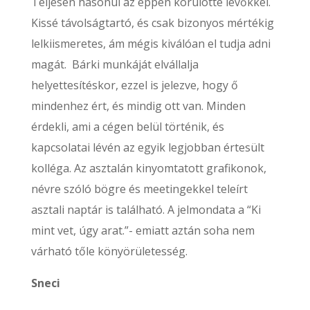
Teljesen hasonul az éppen körülötte levőkkel.
Kissé távolságtartó, és csak bizonyos mértékig
lelkiismeretes, ám mégis kiválóan el tudja adni
magát. Bárki munkáját elvállalja
helyettesítéskor, ezzel is jelezve, hogy ő
mindenhez ért, és mindig ott van. Minden
érdekli, ami a cégen belül történik, és
kapcsolatai lévén az egyik legjobban értesült
kolléga. Az asztalán kinyomtatott grafikonok,
névre szóló bögre és meetingekkel teleírt
asztali naptár is található. A jelmondata a “Ki
mint vet, úgy arat.”- emiatt aztán soha nem
várható tőle könyörületesség.
Sneci