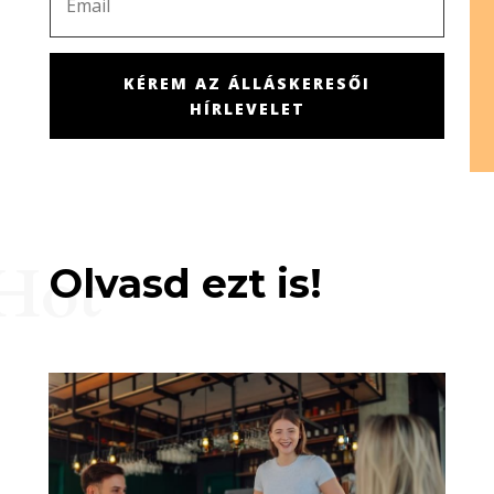
KÉREM AZ ÁLLÁSKERESŐI
HÍRLEVELET
Hot
Olvasd ezt is!