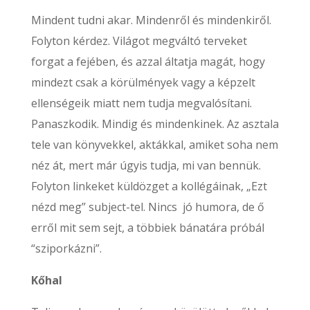
Mindent tudni akar. Mindenről és mindenkiről.
Folyton kérdez. Világot megváltó terveket
forgat a fejében, és azzal áltatja magát, hogy
mindezt csak a körülmények vagy a képzelt
ellenségeik miatt nem tudja megvalósítani.
Panaszkodik. Mindig és mindenkinek. Az asztala
tele van könyvekkel, aktákkal, amiket soha nem
néz át, mert már úgyis tudja, mi van bennük.
Folyton linkeket küldözget a kollégáinak, „Ezt
nézd meg” subject-tel. Nincs jó humora, de ő
erről mit sem sejt, a többiek bánatára próbál
“sziporkázni”.
Kőhal