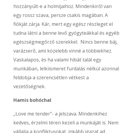
hozzányúlt-e a holmijaihoz. Mindenkiről van
egy rossz szava, persze csakis magában. A
fiókját zárja. Kár, mert egy egész részleget el
tudna látni a benne levő gyógyteákkal és egyéb
egészségmegőrző szerekkel. Nincs benne báj,
varázserő, ami közelebb vinné a többiekhez.
Vaskalapos, és ha valami hibát talál egy
munkában, lelkiismeret furdalás nélkül azonnal
feldobja a szerencsétlen vétkest a
vezetőségnek.
Hamis bohóchal
„Love me tender”- a jelszava. Mindenkihez
kedves, érzelmi téren kezeli a munkáját is. Nem
vállalja a konfliktusokat, inkább igazat ad