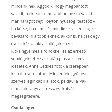
mindenkinek. Aggódik, hogy megbántott
valakit, ha kicsit komolyabban néz rá valaki,
már haragot sejt. Folyton nyüzsög, teát főz –
ha kérsz, ha nem – és mindig szívesen leugrik
bevásárolni a többieknek, akkor is, ha csak egy
csokit kér valaki a kollégák közül.
Ritka figyelmes a főnökkel, és az érkező
vendégekkel. Az asztalán plüssök, kedves
idézetek, Anne Geddes fotók a cserépben
kisbaba sorozatból. Mindenféle gyűjtést
szervez leginkább állatok, például a vak
macskák vagy a stresszes kutyák
megsegítésére.
Csodasügér