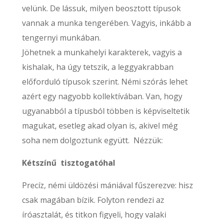
velünk. De lássuk, milyen beosztott típusok
vannak a munka tengerében. Vagyis, inkább a
tengernyi munkában.
Jöhetnek a munkahelyi karakterek, vagyis a
kishalak, ha úgy tetszik, a leggyakrabban
előforduló típusok szerint. Némi szórás lehet
azért egy nagyobb kollektívában. Van, hogy
ugyanabból a típusból többen is képviseltetik
magukat, esetleg akad olyan is, akivel még
soha nem dolgoztunk együtt. Nézzük:
Kétszínű tisztogatóhal
Precíz, némi üldözési mániával fűszerezve: hisz
csak magában bízik. Folyton rendezi az
íróasztalát, és titkon figyeli, hogy valaki