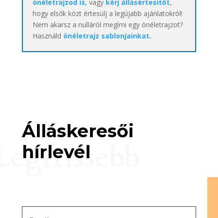
önéletrajzod is
, vagy
kérj állásértesítőt
,
hogy elsők közt értesülj a legújabb ajánlatokról!
Nem akarsz a nulláról megírni egy önéletrajzot?
Használd
önéletrajz sablonjainkat
.
Álláskeresői
Legfrissebb
hírlevél