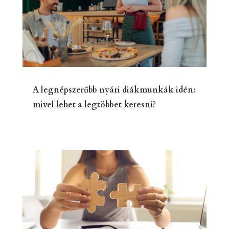
A legnépszerűbb nyári diákmunkák idén:
mivel lehet a legtöbbet keresni?