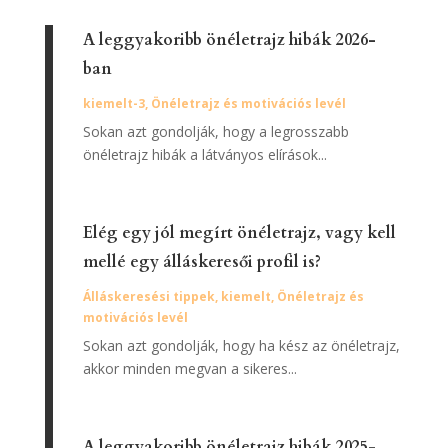
A leggyakoribb önéletrajz hibák 2026-
ban
kiemelt-3
,
Önéletrajz és motivációs levél
Sokan azt gondolják, hogy a legrosszabb
önéletrajz hibák a látványos elírások...
Elég egy jól megírt önéletrajz, vagy kell
mellé egy álláskeresői profil is?
Álláskeresési tippek
,
kiemelt
,
Önéletrajz és
motivációs levél
Sokan azt gondolják, hogy ha kész az önéletrajz,
akkor minden megvan a sikeres...
A leggyakoribb önéletrajz hibák 2025-