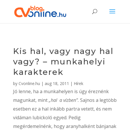
Kis hal, vagy nagy hal
vagy? – munkahelyi
karakterek
by
Cvonline.hu
|
aug 18, 2011
|
Hírek
Jó lenne, ha a munkahelyen is úgy éreznénk
magunkat, mint
„hal a vízben”.
Sajnos a legtöbb
esetben ez a hal inkább partra vetett, és nem
vidáman lubickoló egyed. Pedig
megérdemelnénk, hogy aranyhalként bánjanak