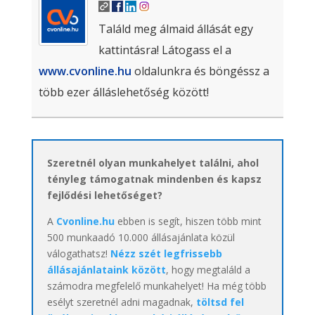
Találd meg álmaid állását egy
kattintásra! Látogass el a
www.cvonline.hu
oldalunkra és böngéssz a
több ezer álláslehetőség között!
Szeretnél olyan munkahelyet találni, ahol
tényleg támogatnak mindenben és kapsz
fejlődési lehetőséget?
A
Cvonline.hu
ebben is segít, hiszen több mint
500 munkaadó 10.000 állásajánlata közül
válogathatsz!
Nézz szét legfrissebb
állásajánlataink között
, hogy megtaláld a
számodra megfelelő munkahelyet! Ha még több
esélyt szeretnél adni magadnak,
töltsd fel