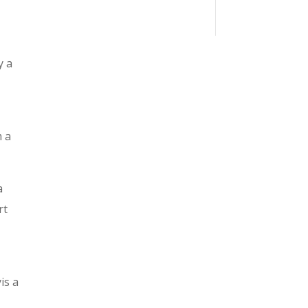
y a
m a
a
rt
is a