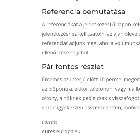
Referencia bemutatása
A referenciákat a jelentkezési űrlapon kel
jelentkezéshez kell csatolni az ajánlóleve
referenciát adjunk meg, ahol a volt munká
ellenőrzése céljából.
Pár fontos részlet
Érdemes az interjú előtt 10 perccel megé
az időpontra, akkor telefonon, vagy mailbe
öltöny, a nőknek pedig csakis visszafogot
során igyekezzen összeszedetten, motivál
Forrás
:
eures.europa.eu