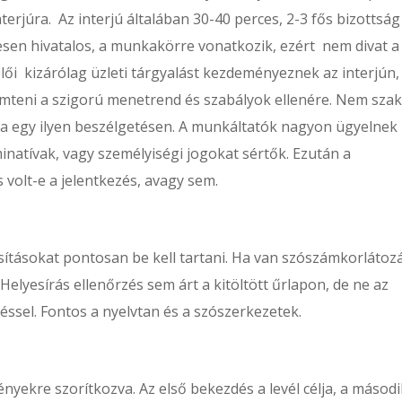
terjúra. Az interjú általában 30-40 perces, 2-3 fős bizottság
jesen hivatalos, a munkakörre vonatkozik, ezért nem divat a
lői kizárólag üzleti tárgyalást kezdeményeznek az interjún,
emteni a szigorú menetrend és szabályok ellenére. Nem sza
ba egy ilyen beszélgetésen. A munkáltatók nagyon ügyelnek
inatívak, vagy személyiségi jogokat sértők. Ezután a
s volt-e a jelentkezés, avagy sem.
asításokat pontosan be kell tartani. Ha van szószámkorlátoz
Helyesírás ellenőrzés sem árt a kitöltött űrlapon, de ne az
zéssel. Fontos a nyelvtan és a szószerkezetek.
ényekre szorítkozva. Az első bekezdés a levél célja, a másod