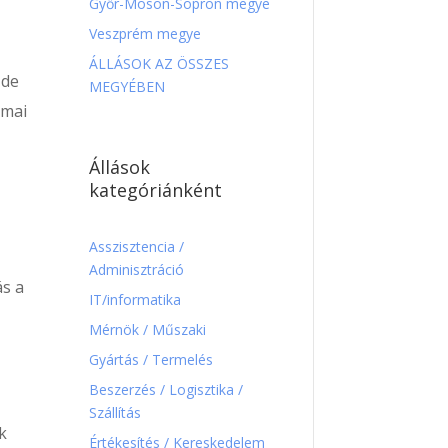
Győr-Moson-Sopron megye
Veszprém megye
ÁLLÁSOK AZ ÖSSZES
 de
MEGYÉBEN
kmai
Állások
kategóriánként
Asszisztencia /
Adminisztráció
ás a
IT/informatika
Mérnök / Műszaki
Gyártás / Termelés
Beszerzés / Logisztika /
Szállítás
ik
Értékesítés / Kereskedelem