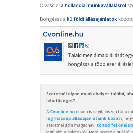
Olvasd el
a hollandiai munkavállalásról
sz
Böngéssz a
külföldi állásajánlatok
között
Cvonline.hu
Találd meg álmaid állását egy
böngéssz a több ezer állásle
Szeretnél olyan munkahelyet találni, a
lehetőséget?
A
Cvonline.hu
ebben is segít, hiszen több m
legfrissebb állásajánlataink között
, hog
szeretnél adni magadnak,
töltsd fel önélet
legújabb ajánlatokról! Nem akarsz a nulláról