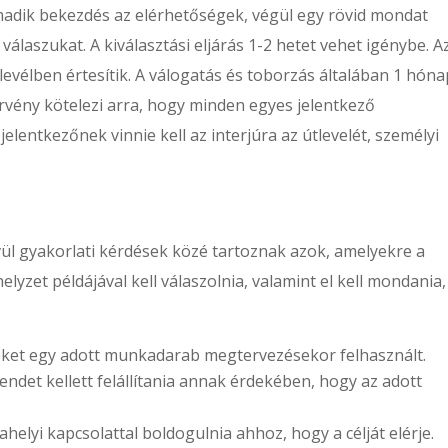
madik bekezdés az elérhetőségek, végül egy rövid mondat
válaszukat. A kiválasztási eljárás 1-2 hetet vehet igénybe. A
t levélben értesítik. A válogatás és toborzás általában 1 hóna
örvény kötelezi arra, hogy minden egyes jelentkező
elentkezőnek vinnie kell az interjúra az útlevelét, személyi
vül gyakorlati kérdések közé tartoznak azok, amelyekre a
helyzet példájával kell válaszolnia, valamint el kell mondania,
eket egy adott munkadarab megtervezésekor felhasznált.
det kellett felállítania annak érdekében, hogy az adott
elyi kapcsolattal boldogulnia ahhoz, hogy a célját elérje.