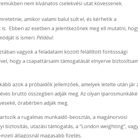
zemükben nem kívánatos cselekvési utat kövessenek.
mretetnie, amikor valami balul sült el, és kérhetik a
t is. Ebben az esetben a jelentkezőnek meg ell mutatni, hog
ódját is ismeri.
Például
:
sztában vagyok a feladataim között felállított fontossági
vel, hogy a csapattársaim támogatását elnyerve biztosítsa
bb azok a próbaidők jellemzőek, amelyek letelte után jár 
ban éves bruttó összegben adják meg. Az olyan iparosmunkáké
műveseké, órabérben adják meg.
 tartozik a rugalmas munkaidő-beosztás, a magánorvosi
i biztosítás, utazási támogatás, a “London weighting”, vagy
mzeti átlagosnál magasabb fizetés.