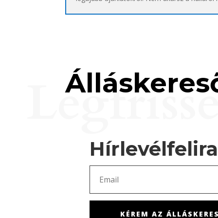
Álláskereső
Legfriss
Hírlevélfelir
KÉREM AZ ÁLLÁSKERES