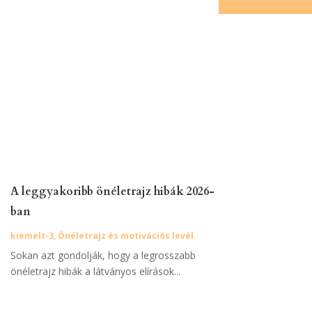
A leggyakoribb önéletrajz hibák 2026-
ban
kiemelt-3
,
Önéletrajz és motivációs levél
Sokan azt gondolják, hogy a legrosszabb
önéletrajz hibák a látványos elírások...