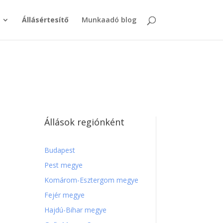
Állásértesítő
Munkaadó blog
Állások regiónként
Budapest
Pest megye
Komárom-Esztergom megye
Fejér megye
Hajdú-Bihar megye