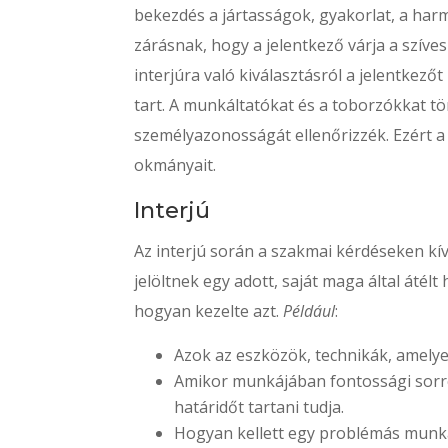
bekezdés a jártasságok, gyakorlat, a har
zárásnak, hogy a jelentkező várja a szíves 
interjúra való kiválasztásról a jelentkező
tart. A munkáltatókat és a toborzókkat t
személyazonosságát ellenőrizzék. Ezért a j
okmányait.
Interjú
Az interjú során a szakmai kérdéseken kí
jelöltnek egy adott, saját maga által átélt 
hogyan kezelte azt.
Például
:
Azok az eszközök, technikák, amely
Amikor munkájában fontossági sorren
határidőt tartani tudja.
Hogyan kellett egy problémás munkah