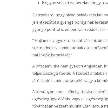
Hogyan vett rá embereket, hogy a s
Elépzelhető, hogy olyan példákat is kell is
jelentkezőtől a gyenge pontjainak leírásá
gyenge ponttal szemben való védekezés m
” Hajlamos vagyok túl sokat vállalni, de ti
sorrendnek, valamint annak a jelentőségé
határidők betartását.”
A próbamunka nem gyakori Angliában. Inká
teljes összegű fizetés. A fizetést általá
járó fizetést, mint az ácsoké, vagy a kő
A törvényben nem előírt juttatások közé
egészségügyi ellátás, vagy az egészségügy
fővárosban végzett munka után járó, a ne