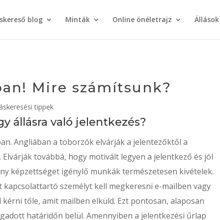
áskereső blog
Minták
Online önéletrajz
Állások
ában! Mire számítsunk?
láskeresési tippek
 állásra való jelentkezés?
an. Angliában a toborzók elvárják a jelentezőktől a
 Elvárják továbbá, hogy motivált legyen a jelentkező és jól
csony képzettséget igénylő munkák természetesen kivételek.
t kapcsolattartó személyt kell megkeresni e-mailben vagy
l kérni tőle, amit mailben elküld. Ezt pontosan, alaposan
megadott határidőn belül. Amennyiben a jelentkezési űrlap