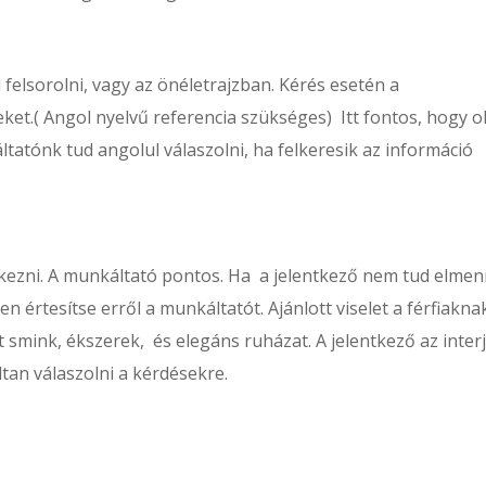
l felsorolni, vagy az önéletrajzban. Kérés esetén a
leket.( Angol nyelvű referencia szükséges) Itt fontos, hogy o
ltatónk tud angolul válaszolni, ha felkeresik az információ
rkezni. A munkáltató pontos. Ha a jelentkező nem tud elmen
n értesítse erről a munkáltatót. Ajánlott viselet a férfiakna
t smink, ékszerek, és elegáns ruházat. A jelentkező az inter
tan válaszolni a kérdésekre.