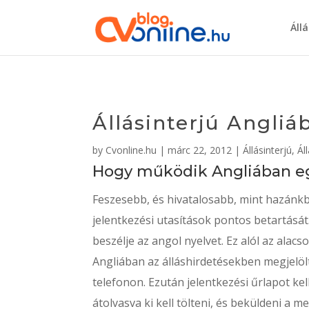
Áll
Állásinterjú Angli
by
Cvonline.hu
|
márc 22, 2012
|
Állásinterjú
,
Ál
Hogy működik Angliában egy
Feszesebb, és hivatalosabb, mint hazánkb
jelentkezési utasítások pontos betartását.
beszélje az angol nyelvet. Ez alól az ala
Angliában az álláshirdetésekben megjelöl
telefonon. Ezután jelentkezési űrlapot kel
átolvasva ki kell tölteni, és beküldeni a 