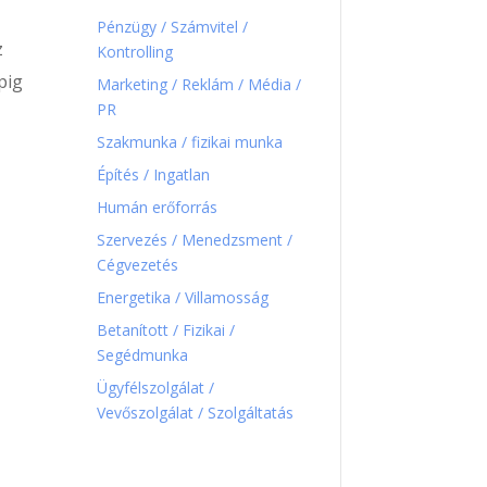
Pénzügy / Számvitel /
z
Kontrolling
pig
Marketing / Reklám / Média /
PR
Szakmunka / fizikai munka
Építés / Ingatlan
Humán erőforrás
Szervezés / Menedzsment /
Cégvezetés
Energetika / Villamosság
Betanított / Fizikai /
Segédmunka
Ügyfélszolgálat /
Vevőszolgálat / Szolgáltatás