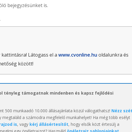
óló bejegyzésünket is.
.
 kattintásra! Látogass el a
www.cvonline.hu
oldalunkra és
hetőség között!
hol tényleg támogatnak mindenben és kapsz fejlődési
int 500 munkaadó 10.000 állásajánlata közül válogathatsz!
Nézz szé
y megtaláld a számodra megfelelő munkahelyet! Ha még több esélyt
rajzod is
, vagy
kérj állásértesítőt
, hogy elsők közt értesülj a
 megírni egy önéletrajzot? Használd
önéletrajz sablonjainkat
.