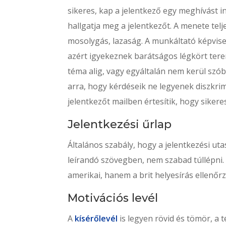
sikeres, kap a jelentkező egy meghívást in
hallgatja meg a jelentkezőt. A menete tel
mosolygás, lazaság. A munkáltató képvise
azért igyekeznek barátságos légkört ter
téma alig, vagy egyáltalán nem kerül szó
arra, hogy kérdéseik ne legyenek diszkrim
jelentkezőt mailben értesítik, hogy sikere
Jelentkezési űrlap
Általános szabály, hogy a jelentkezési ut
leírandó szövegben, nem szabad túllépni. 
amerikai, hanem a brit helyesírás ellenőr
Motivációs levél
A
kísérőlevél
is legyen rövid és tömör, a t