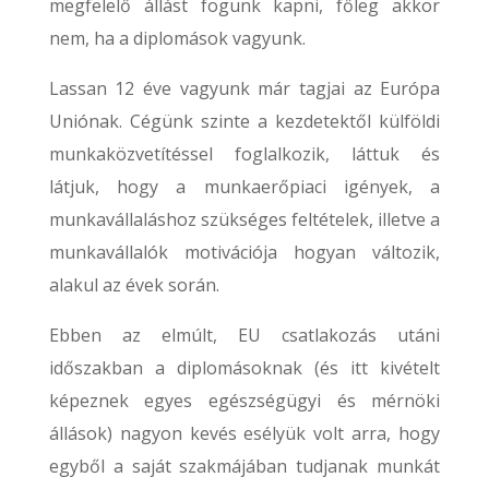
megfelelő állást fogunk kapni, főleg akkor
nem, ha a diplomások vagyunk.
Lassan 12 éve vagyunk már tagjai az Európa
Uniónak. Cégünk szinte a kezdetektől külföldi
munkaközvetítéssel foglalkozik, láttuk és
látjuk, hogy a munkaerőpiaci igények, a
munkavállaláshoz szükséges feltételek, illetve a
munkavállalók motivációja hogyan változik,
alakul az évek során.
Ebben az elmúlt, EU csatlakozás utáni
időszakban a diplomásoknak (és itt kivételt
képeznek egyes egészségügyi és mérnöki
állások) nagyon kevés esélyük volt arra, hogy
egyből a saját szakmájában tudjanak munkát