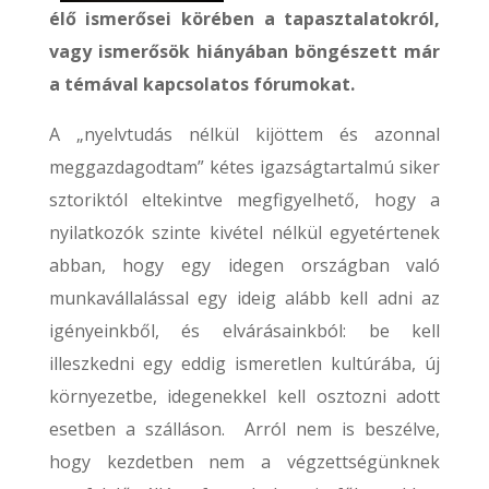
élő ismerősei körében a tapasztalatokról,
vagy ismerősök hiányában böngészett már
a témával kapcsolatos fórumokat.
A „nyelvtudás nélkül kijöttem és azonnal
meggazdagodtam” kétes igazságtartalmú siker
sztoriktól eltekintve megfigyelhető, hogy a
nyilatkozók szinte kivétel nélkül egyetértenek
abban, hogy egy idegen országban való
munkavállalással egy ideig alább kell adni az
igényeinkből, és elvárásainkból: be kell
illeszkedni egy eddig ismeretlen kultúrába, új
környezetbe, idegenekkel kell osztozni adott
esetben a szálláson. Arról nem is beszélve,
hogy kezdetben nem a végzettségünknek