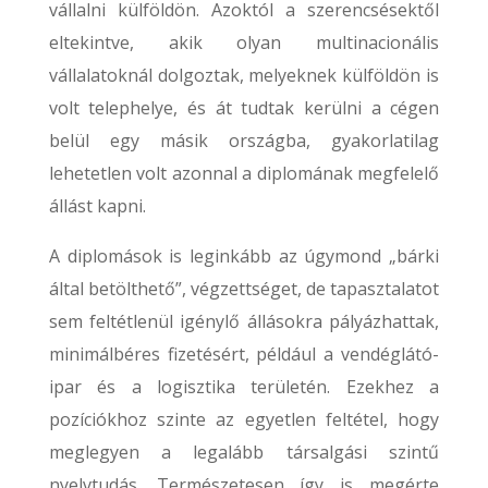
vállalni külföldön. Azoktól a szerencsésektől
eltekintve, akik olyan multinacionális
vállalatoknál dolgoztak, melyeknek külföldön is
volt telephelye, és át tudtak kerülni a cégen
belül egy másik országba, gyakorlatilag
lehetetlen volt azonnal a diplomának megfelelő
állást kapni.
A diplomások is leginkább az úgymond „bárki
által betölthető”, végzettséget, de tapasztalatot
sem feltétlenül igénylő állásokra pályázhattak,
minimálbéres fizetésért, például a vendéglátó-
ipar és a logisztika területén. Ezekhez a
pozíciókhoz szinte az egyetlen feltétel, hogy
meglegyen a legalább társalgási szintű
nyelvtudás. Természetesen így is megérte