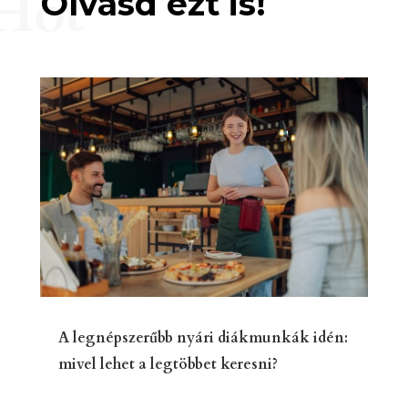
Hot
Olvasd ezt is!
A legnépszerűbb nyári diákmunkák idén:
mivel lehet a legtöbbet keresni?