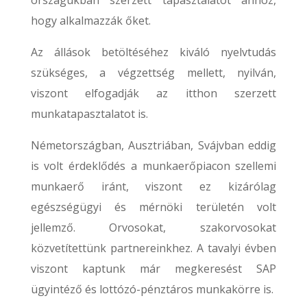
országukban szerzett tapasztalatot ahhoz,
hogy alkalmazzák őket.
Az állások betöltéséhez kiváló nyelvtudás
szükséges, a végzettség mellett, nyilván,
viszont elfogadják az itthon szerzett
munkatapasztalatot is.
Németországban, Ausztriában, Svájvban eddig
is volt érdeklődés a munkaerőpiacon szellemi
munkaerő iránt, viszont ez kizárólag
egészségügyi és mérnöki területén volt
jellemző. Orvosokat, szakorvosokat
közvetítettünk partnereinkhez. A tavalyi évben
viszont kaptunk már megkeresést SAP
ügyintéző és lottózó-pénztáros munkakörre is.