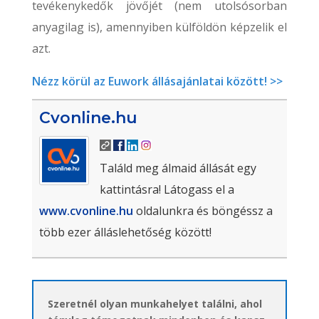
tevékenykedők jövőjét (nem utolsósorban
anyagilag is), amennyiben külföldön képzelik el
azt.
Nézz körül az Euwork állásajánlatai között! >>
Cvonline.hu
Találd meg álmaid állását egy
kattintásra! Látogass el a
www.cvonline.hu
oldalunkra és böngéssz a
több ezer álláslehetőség között!
Szeretnél olyan munkahelyet találni, ahol