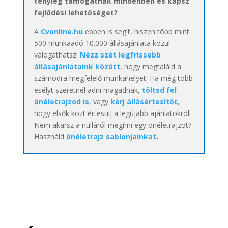
tényleg támogatnak mindenben és kapsz
fejlődési lehetőséget?
A
Cvonline.hu
ebben is segít, hiszen több mint
500 munkaadó 10.000 állásajánlata közül
válogathatsz!
Nézz szét legfrissebb
állásajánlataink között
, hogy megtaláld a
számodra megfelelő munkahelyet! Ha még több
esélyt szeretnél adni magadnak,
töltsd fel
önéletrajzod is
, vagy
kérj állásértesítőt
,
hogy elsők közt értesülj a legújabb ajánlatokról!
Nem akarsz a nulláról megírni egy önéletrajzot?
Használd
önéletrajz sablonjainkat
.