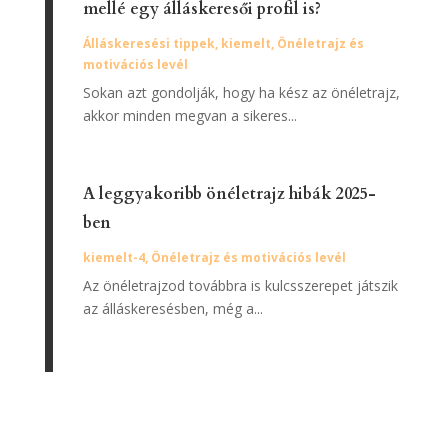
mellé egy álláskeresői profil is?
Álláskeresési tippek
,
kiemelt
,
Önéletrajz és
motivációs levél
Sokan azt gondolják, hogy ha kész az önéletrajz,
akkor minden megvan a sikeres...
A leggyakoribb önéletrajz hibák 2025-
ben
kiemelt-4
,
Önéletrajz és motivációs levél
Az önéletrajzod továbbra is kulcsszerepet játszik
az álláskeresésben, még a...