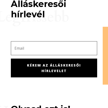
Álláskeresői
Legfrissebb
hírlevél
KÉREM AZ ÁLLÁSKERESŐI
HÍRLEVELET