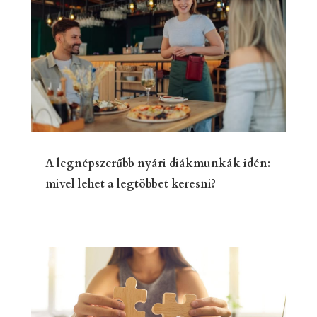
A legnépszerűbb nyári diákmunkák idén:
mivel lehet a legtöbbet keresni?