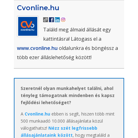
Cvonline.hu
Találd meg álmaid állását egy
kattintásra! Látogass el a
www.cvonline.hu
oldalunkra és böngéssz a
több ezer álláslehetőség között!
Szeretnél olyan munkahelyet találni, ahol
tényleg támogatnak mindenben és kapsz
fejlődési lehetőséget?
A
Cvonline.hu
ebben is segít, hiszen több mint
500 munkaadó 10.000 állásajánlata közül
válogathatsz!
Nézz szét legfrissebb
állásajánlataink között
, hogy megtaláld a