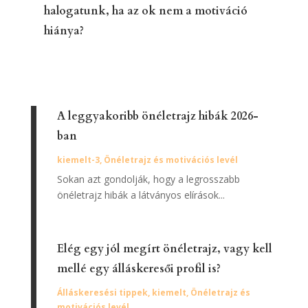
A leggyakoribb önéletrajz hibák 2026-
ban
kiemelt-3
,
Önéletrajz és motivációs levél
Sokan azt gondolják, hogy a legrosszabb
önéletrajz hibák a látványos elírások...
Elég egy jól megírt önéletrajz, vagy kell
mellé egy álláskeresői profil is?
Álláskeresési tippek
,
kiemelt
,
Önéletrajz és
motivációs levél
Sokan azt gondolják, hogy ha kész az önéletrajz,
akkor minden megvan a sikeres...