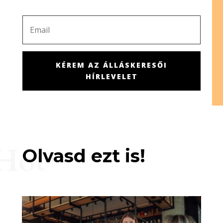
KÉREM AZ ÁLLÁSKERESŐI
HÍRLEVELET
Hot
Olvasd ezt is!