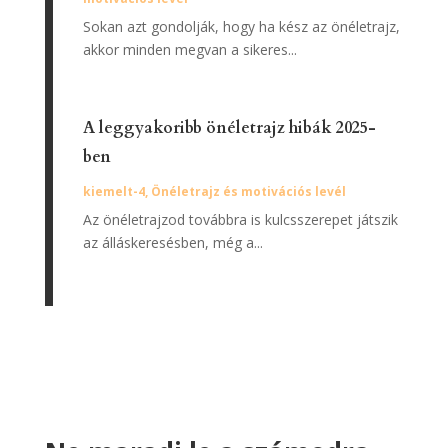
A leggyakoribb önéletrajz hibák 2025-
ben
kiemelt-4
,
Önéletrajz és motivációs levél
Az önéletrajzod továbbra is kulcsszerepet játszik
az álláskeresésben, még a...
Ne maradj le a számodra
releváns, megbízható
állásokról!