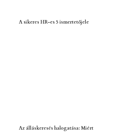
A sikeres HR-es 5 ismertetőjele
Az álláskeresés halogatása: Miért
halogatunk, ha az ok nem a motiváció
hiánya?