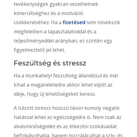
tevékenységek gyakran vezethetnek
kimerültséghez és a motiváció
csökkenéséhez.
Ha a
fizetésed
sem növekszik
megfelelően a tapasztalatoddal és a
teljesítményeddel arányban, ez szintén egy
figyelmeztető jel lehet.
Feszültség és stressz
Ha a munkahelyi feszültség állandósul és már
kihat a magánéletedre akkor lehet eljött az
ideje, hogy új lehetőségeket keress.
A túlzott stressz hosszú távon komoly negatív
hatással lehet az egészségedre is. Nem csak az
alvásminőségedet és az étkezési szokásaidat
befolyásolhatja, hanem hozzájárulhat a szív- és