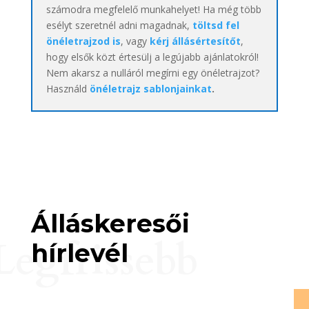
számodra megfelelő munkahelyet! Ha még több
esélyt szeretnél adni magadnak,
töltsd fel
önéletrajzod is
, vagy
kérj állásértesítőt
,
hogy elsők közt értesülj a legújabb ajánlatokról!
Nem akarsz a nulláról megírni egy önéletrajzot?
Használd
önéletrajz sablonjainkat
.
Álláskeresői
Legfrissebb
hírlevél