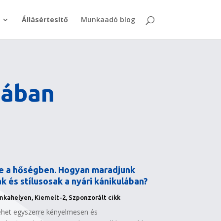
Állásértesítő
Munkaadó blog
mában
de a hőségben. Hogyan maradjunk
k és stílusosak a nyári kánikulában?
unkahelyen
,
Kiemelt-2
,
Szponzorált cikk
lehet egyszerre kényelmesen és