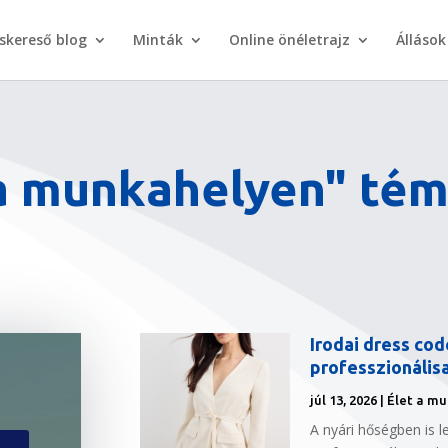
áskereső blog
Minták
Online önéletrajz
Állások
 a munkahelyen" té
Irodai dress co
professzionálisa
júl 13, 2026
|
Élet a m
A nyári hőségben is 