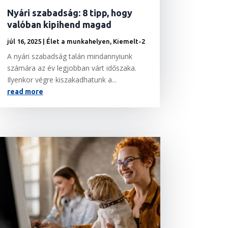
Nyári szabadság: 8 tipp, hogy
valóban kipihend magad
júl 16, 2025
|
Élet a munkahelyen
,
Kiemelt-2
A nyári szabadság talán mindannyiunk
számára az év legjobban várt időszaka.
Ilyenkor végre kiszakadhatunk a...
read more