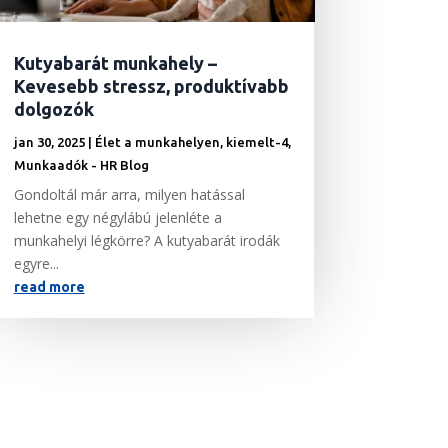
Kutyabarát munkahely –
Kevesebb stressz, produktívabb
dolgozók
jan 30, 2025
|
Élet a munkahelyen
,
kiemelt-4
,
Munkaadók - HR Blog
Gondoltál már arra, milyen hatással
lehetne egy négylábú jelenléte a
munkahelyi légkörre? A kutyabarát irodák
egyre...
read more