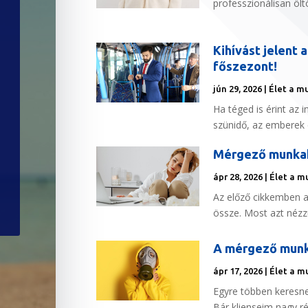
professzionálisan ölt
Kihívást jelent 
főszezont!
jún 29, 2026
|
Élet a m
Ha téged is érint az i
szünidő, az emberek 
Mérgező munkahe
ápr 28, 2026
|
Élet a m
Az előző cikkemben 
össze. Most azt nézzü
A mérgező munka
ápr 17, 2026
|
Élet a m
Egyre többen keresn
Bár klienseim nagy r