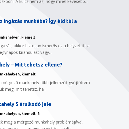
özködni. A kulcs nem az, hogy minél kevesebb...
az ingázás munkába? Így éld túl a
unkahelyen
,
kiemelt
ngázás, akkor biztosan ismerős ez a helyzet: itt a
egynapos kirándulást vagy...
ly – Mit tehetsz ellene?
unkahelyen
,
kiemelt
a mérgező munkahely főbb jellemzőit gyűjtöttem
k meg, mit tehetsz, ha...
hely 5 árulkodó jele
unkahelyen
,
kiemelt-3
ek meg a mérgező munkahely problémájával.
észe nem ezt a megnevezést használja,...