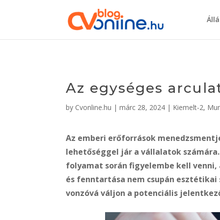
Áll
Az egységes arcula
by
Cvonline.hu
|
márc 28, 2024
|
Kiemelt-2
,
Mun
Az emberi erőforrások menedzsmentje 
lehetőséggel jár a vállalatok számára
folyamat során figyelembe kell venni
és fenntartása nem csupán esztétikai 
vonzóvá váljon a potenciális jelentke