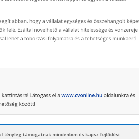
segít abban, hogy a vállalat egységes és összehangolt képe
 felé. Ezáltal növelhető a vállalat hitelessége és vonzereje
sal lehet a toborzási folyamatra és a tehetséges munkaerő
 kattintásra! Látogass el a
www.cvonline.hu
oldalunkra és
hetőség között!
hol tényleg támogatnak mindenben és kapsz fejlődési