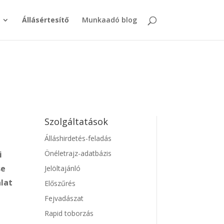
Állásértesítő
Munkaadó blog
Szolgáltatások
Álláshirdetés-feladás
Önéletrajz-adatbázis
i
se
Jelöltajánló
alat
Előszűrés
Fejvadászat
Rapid toborzás