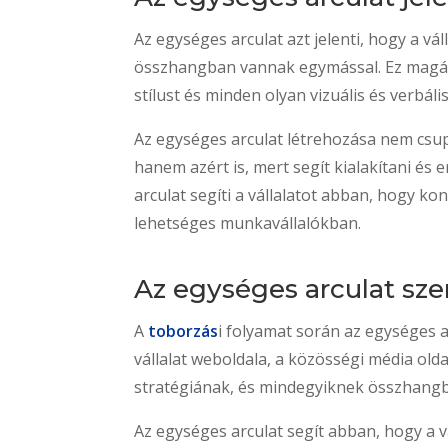
Az egységes arculat azt jelenti, hogy a 
összhangban vannak egymással. Ez magában
stílust és minden olyan vizuális és verbáli
Az egységes arculat létrehozása nem csupá
hanem azért is, mert segít kialakítani és e
arculat segíti a vállalatot abban, hogy k
lehetséges munkavállalókban.
Az egységes arculat sz
A
toborzás
i folyamat során az egységes ar
vállalat weboldala, a közösségi média ol
stratégiának, és mindegyiknek összhangba
Az egységes arculat segít abban, hogy a v