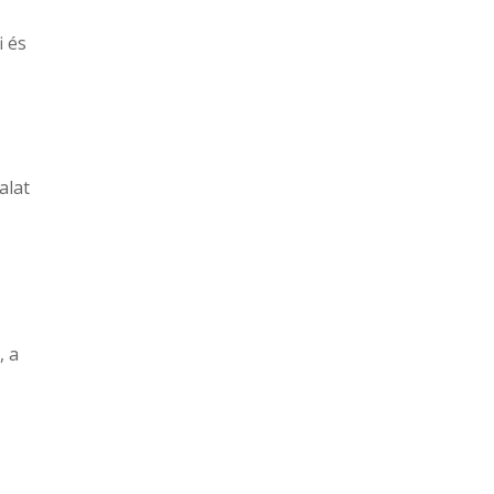
i és
alat
, a