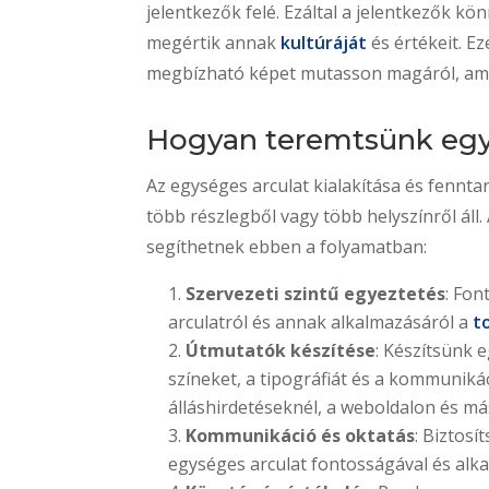
jelentkezők felé. Ezáltal a jelentkezők k
megértik annak
kultúráját
és értékeit. Ez
megbízható képet mutasson magáról, ami
Hogyan teremtsünk egy
Az egységes arculat kialakítása és fennta
több részlegből vagy több helyszínről ál
segíthetnek ebben a folyamatban:
Szervezeti szintű egyeztetés
: Fon
arculatról és annak alkalmazásáról a
t
Útmutatók készítése
: Készítsünk 
színeket, a tipográfiát és a kommunikác
álláshirdetéseknél, a weboldalon és 
Kommunikáció és oktatás
: Biztos
egységes arculat fontosságával és alka