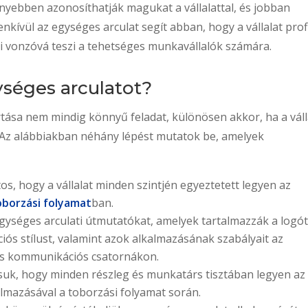
önnyebben azonosíthatják magukat a vállalattal, és jobban
enkívül az egységes arculat segít abban, hogy a vállalat prof
 vonzóvá teszi a tehetséges munkavállalók számára.
séges arculatot?
rtása nem mindig könnyű feladat, különösen akkor, ha a váll
l. Az alábbiakban néhány lépést mutatok be, amelyek
tos, hogy a vállalat minden szintjén egyeztetett legyen az
oborzási folyamat
ban.
egységes arculati útmutatókat, amelyek tartalmazzák a logót
iós stílust, valamint azok alkalmazásának szabályait az
más kommunikációs csatornákon.
ítsuk, hogy minden részleg és munkatárs tisztában legyen az
lmazásával a toborzási folyamat során.