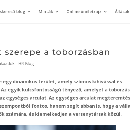
áskereső blog
Minták
Online önéletrajz
Állások
t szerepe a toborzásban
kaadók - HR Blog
egy dinamikus terület, amely számos kihívással és
. Az egyik kulcsfontosságú tényező, amelyet a toborzás
, az egységes arculat. Az egységes arculat megteremté
szempontból fontos, hanem segít abban is, hogy a váll
zők számára, és kiemelkedjen a versenytársak közül.