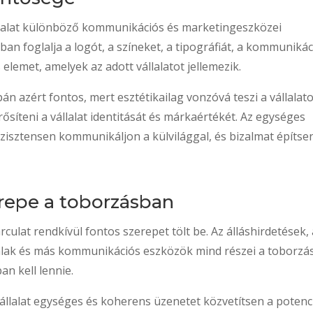
vállalat különböző kommunikációs és marketingeszközei
 foglalja a logót, a színeket, a tipográfiát, a kommunikác
s elemet, amelyek az adott vállalatot jellemezik.
n azért fontos, mert esztétikailag vonzóvá teszi a vállalato
rősíteni a vállalat identitását és márkaértékét. Az egységes
onzisztensen kommunikáljon a külvilággal, és bizalmat építse
erepe a toborzásban
culat rendkívül fontos szerepet tölt be. Az álláshirdetések,
dalak és más kommunikációs eszközök mind részei a toborzás
n kell lennie.
állalat egységes és koherens üzenetet közvetítsen a potenci