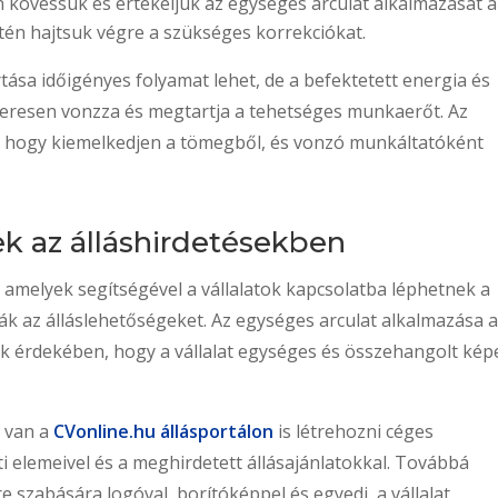
 kövessük és értékeljük az egységes arculat alkalmazását a
tén hajtsuk végre a szükséges korrekciókat.
rtása időigényes folyamat lehet, de a befektetett energia és
sikeresen vonzza és megtartja a tehetséges munkaerőt. Az
an, hogy kiemelkedjen a tömegből, és vonzó munkáltatóként
k az álláshirdetésekben
 amelyek segítségével a vállalatok kapcsolatba léphetnek a
ák az álláslehetőségeket. Az egységes arculat alkalmazása 
k érdekében, hogy a vállalat egységes és összehangolt kép
g van a
CVonline.hu állásportálon
is létrehozni céges
ati elemeivel és a meghirdetett állásajánlatokkal. Továbbá
e szabására logóval, borítóképpel és egyedi, a vállalat