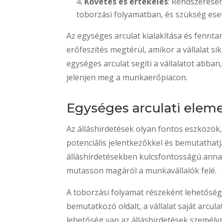
Követés és értékelés
: Rendszeresen
toborzási folyamatban, és szükség ese
Az egységes arculat kialakítása és fennta
erőfeszítés megtérül, amikor a vállalat 
egységes arculat segíti a vállalatot abb
jelenjen meg a munkaerőpiacon.
Egységes arculati eleme
Az álláshirdetések olyan fontos eszközök,
potenciális jelentkezőkkel és bemutathatj
álláshirdetésekben kulcsfontosságú anna
mutasson magáról a munkavállalók felé.
A toborzási folyamat részeként lehetősé
bemutatkozó oldalt, a vállalat saját arcul
lehetőség van az álláshirdetések személyr