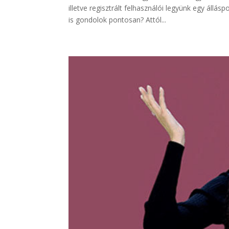
illetve regisztrált felhasználói legyünk egy áll
is gondolok pontosan? Attól...