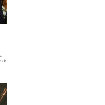
k,
nk ki