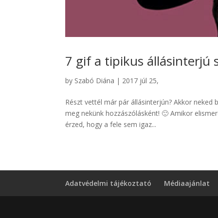
7 gif a tipikus állásinterjú 
by
Szabó Diána
|
2017 júl 25,
Részt vettél már pár állásinterjún? Akkor neked b
meg nekünk hozzászólásként! 🙂 Amikor elismerő
érzed, hogy a fele sem igaz...
Adatvédelmi tájékoztató
Médiaajánlat