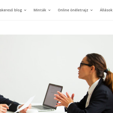
áskereső blog
Minták
Online önéletrajz
Állások