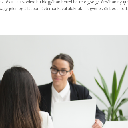
, és itt a Cvonline.hu blogjában hétről hétre egy-egy témában nyújt
 vagy jelenleg állásban lévő munkavállalóknak – legyenek ők beosztot