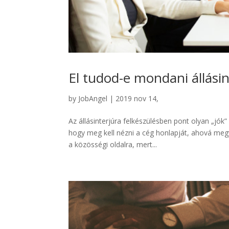
El tudod-e mondani állásin
by
JobAngel
|
2019 nov 14,
Az állásinterjúra felkészülésben pont olyan „jók
hogy meg kell nézni a cég honlapját, ahová megyü
a közösségi oldalra, mert...