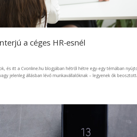
 Interjú a céges HR-esnél
, és itt a Cvonline.hu blogjában hétről hétre egy-egy témában nyújt
 vagy jelenleg állásban lévő munkavállalóknak – legyenek ők beosztot