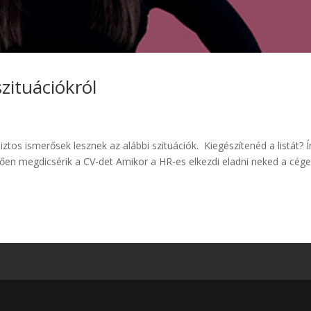
szituációkról
iztos ismerősek lesznek az alábbi szituációk. Kiegészítenéd a listát? Í
en megdicsérik a CV-det Amikor a HR-es elkezdi eladni neked a cége