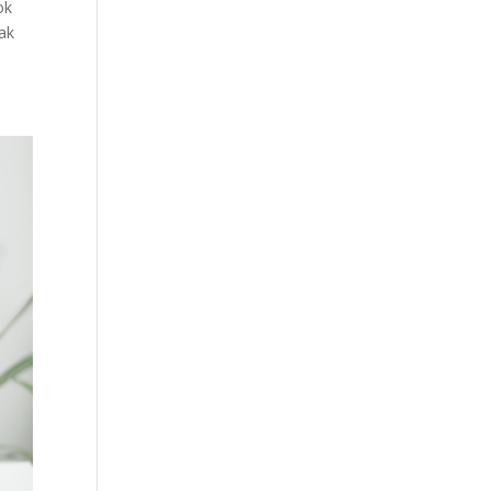
ok
tak