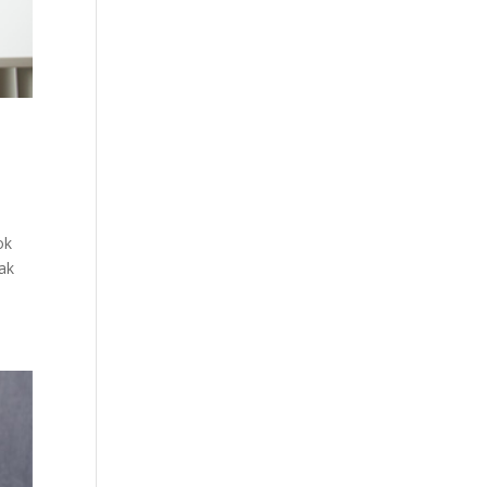
ok
tak