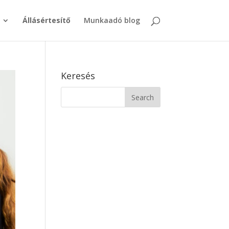
Állásértesítő
Munkaadó blog
Keresés