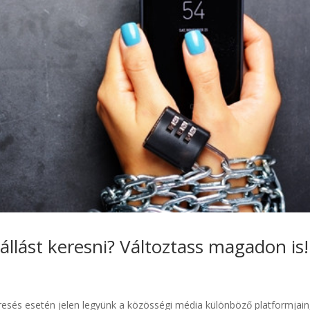
llást keresni? Változtass magadon is!
esés esetén jelen legyünk a közösségi média különböző platformjain