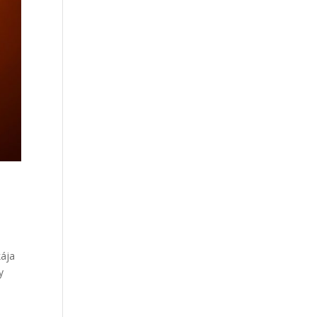
kája
y