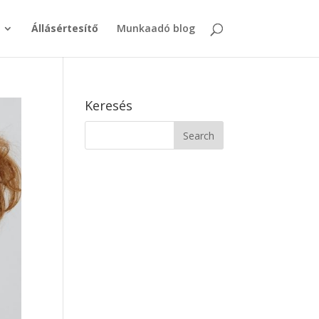
Állásértesítő
Munkaadó blog
Keresés