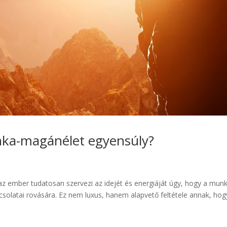
unka-magánélet egyensúly?
az ember tudatosan szervezi az idejét és energiáját úgy, hogy a mun
solatai rovására. Ez nem luxus, hanem alapvető feltétele annak, hog