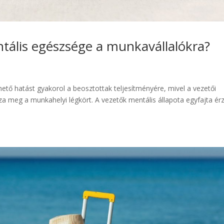
tális egészsége a munkavállalókra?
tő hatást gyakorol a beosztottak teljesítményére, mivel a vezetői
zza meg a munkahelyi légkört. A vezetők mentális állapota egyfajta ér