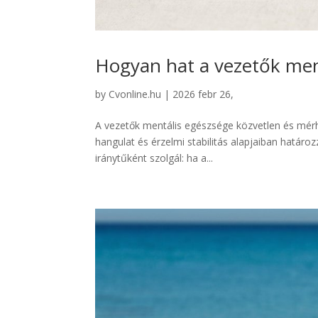
Hogyan hat a vezetők men
by
Cvonline.hu
|
2026 febr 26,
A vezetők mentális egészsége közvetlen és mérhe
hangulat és érzelmi stabilitás alapjaiban határo
iránytűként szolgál: ha a...