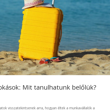
zokások: Mit tanulhatunk belőlük?
latok visszatekintsenek arra, hogyan éltek a munkavállalók a