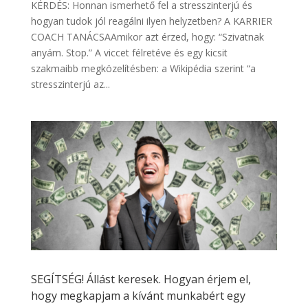
KÉRDÉS: Honnan ismerhető fel a stresszinterjú és
hogyan tudok jól reagálni ilyen helyzetben? A KARRIER
COACH TANÁCSAAmikor azt érzed, hogy: “Szivatnak
anyám. Stop.” A viccet félretéve és egy kicsit
szakmaibb megközelítésben: a Wikipédia szerint “a
stresszinterjú az...
SEGÍTSÉG! Állást keresek. Hogyan érjem el,
hogy megkapjam a kívánt munkabért egy