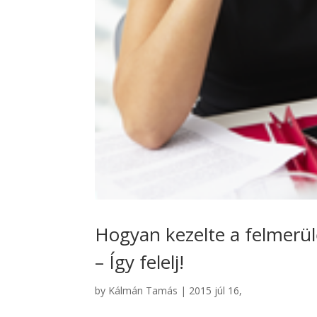
Hogyan kezelte a felmerü
– Így felelj!
by
Kálmán Tamás
|
2015 júl 16,