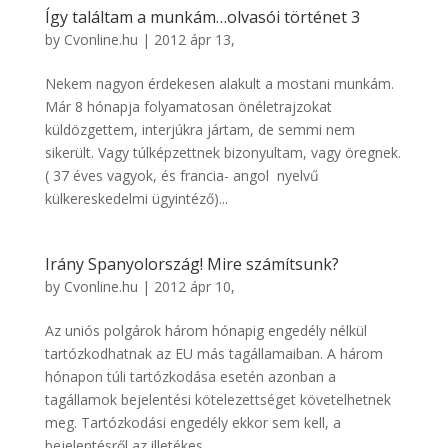
Így találtam a munkám…olvasói történet 3
by
Cvonline.hu
|
2012 ápr 13,
Nekem nagyon érdekesen alakult a mostani munkám.
Már 8 hónapja folyamatosan önéletrajzokat
küldözgettem, interjúkra jártam, de semmi nem
sikerült. Vagy túlképzettnek bizonyultam, vagy öregnek.
( 37 éves vagyok, és francia- angol nyelvű
külkereskedelmi ügyintéző)...
Irány Spanyolország! Mire számítsunk?
by
Cvonline.hu
|
2012 ápr 10,
Az uniós polgárok három hónapig engedély nélkül
tartózkodhatnak az EU más tagállamaiban. A három
hónapon túli tartózkodása esetén azonban a
tagállamok bejelentési kötelezettséget követelhetnek
meg. Tartózkodási engedély ekkor sem kell, a
bejelentésről az illetékes...