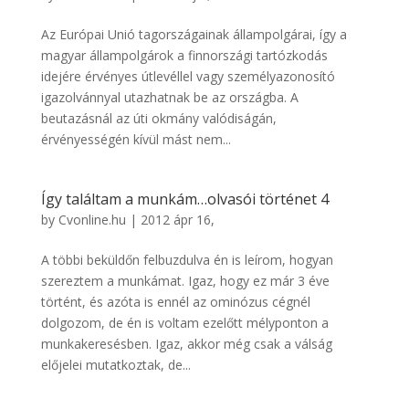
Az Európai Unió tagországainak állampolgárai, így a
magyar állampolgárok a finnországi tartózkodás
idejére érvényes útlevéllel vagy személyazonosító
igazolvánnyal utazhatnak be az országba. A
beutazásnál az úti okmány valódiságán,
érvényességén kívül mást nem...
Így találtam a munkám…olvasói történet 4
by
Cvonline.hu
|
2012 ápr 16,
A többi beküldőn felbuzdulva én is leírom, hogyan
szereztem a munkámat. Igaz, hogy ez már 3 éve
történt, és azóta is ennél az ominózus cégnél
dolgozom, de én is voltam ezelőtt mélyponton a
munkakeresésben. Igaz, akkor még csak a válság
előjelei mutatkoztak, de...