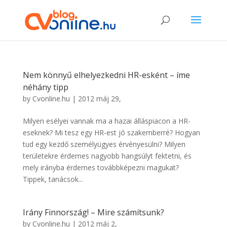
Nem könnyű elhelyezkedni HR-esként – íme
néhány tipp
by
Cvonline.hu
|
2012 máj 29,
Milyen esélyei vannak ma a hazai álláspiacon a HR-
eseknek? Mi tesz egy HR-est jó szakemberré? Hogyan
tud egy kezdő személyügyes érvényesülni? Milyen
területekre érdemes nagyobb hangsúlyt fektetni, és
mely irányba érdemes továbbképezni magukat?
Tippek, tanácsok...
Irány Finnország! – Mire számítsunk?
by
Cvonline.hu
|
2012 máj 2,