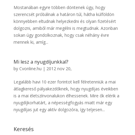
Mostanában egyre többen döntenek úgy, hogy
szerencsét próbálnak a határon túl, hátha külföldön
könnyebben eltudnak helyezkedni és olyan fizetésért
dolgozni, amiből már megélni is megtudnak. Azonban
sokan úgy gondolkoznak, hogy csak néhány évre
mennek ki, amíg...
Mi lesz a nyugdíjunkkal?
by
Cvonline.hu
|
2012 nov 20,
Legalább havi 10 ezer forintot kell félretenniük a mai
átlagkereső pályakezdőknek, hogy nyugdíjas éveikben
is a mai életszínvonalukon élhessenek. Mire ők elérik a
nyugdíjkorhatárt, a népességfogyás miatt már egy
nyugdíjas jut egy aktív dolgozóra, így teljesen...
Keresés