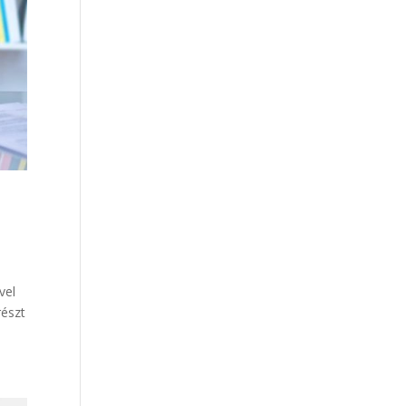
vel
részt