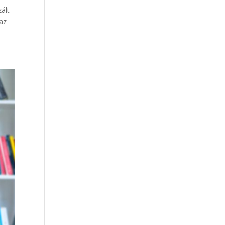
ált
 az