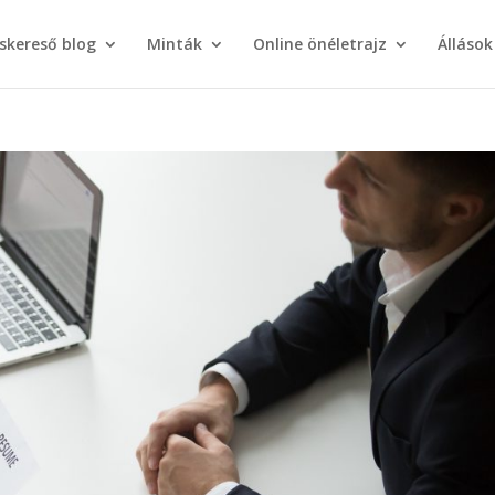
áskereső blog
Minták
Online önéletrajz
Állások