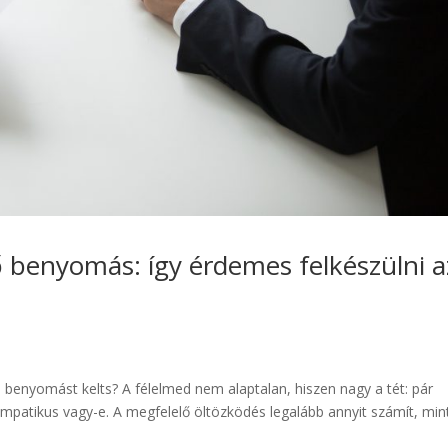
benyomás: így érdemes felkészülni a
 jó benyomást kelts? A félelmed nem alaptalan, hiszen nagy a tét: pár
mpatikus vagy-e. A megfelelő öltözködés legalább annyit számít, min