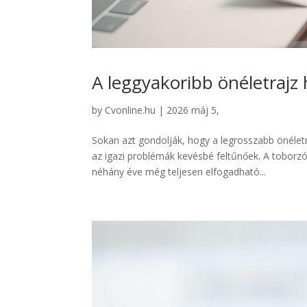
A leggyakoribb önéletrajz
by
Cvonline.hu
|
2026 máj 5,
Sokan azt gondolják, hogy a legrosszabb önéletr
az igazi problémák kevésbé feltűnőek. A tobor
néhány éve még teljesen elfogadható...