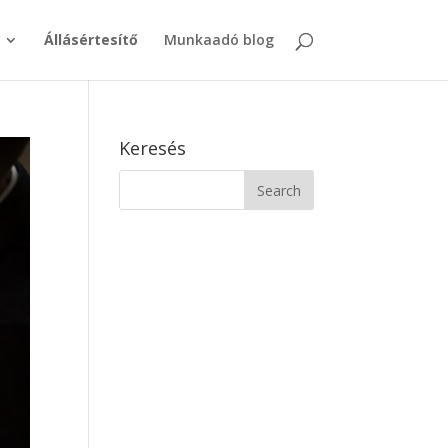
Állásértesítő
Munkaadó blog
Keresés