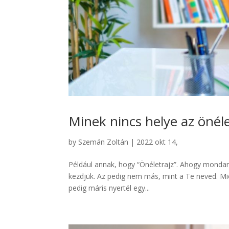
Minek nincs helye az önél
by
Szemán Zoltán
|
2022 okt 14,
Például annak, hogy “Önéletrajz”. Ahogy mondan
kezdjük. Az pedig nem más, mint a Te neved. Miér
pedig máris nyertél egy...