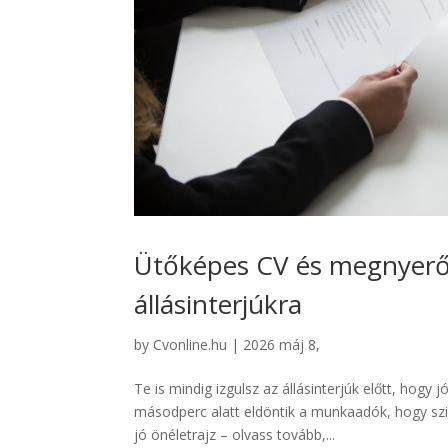
Ütőképes CV és megnyerő 
állásinterjúkra
by
Cvonline.hu
|
2026 máj 8,
Te is mindig izgulsz az állásinterjúk előtt, hogy
másodperc alatt eldöntik a munkaadók, hogy szi
jó önéletrajz – olvass tovább,...