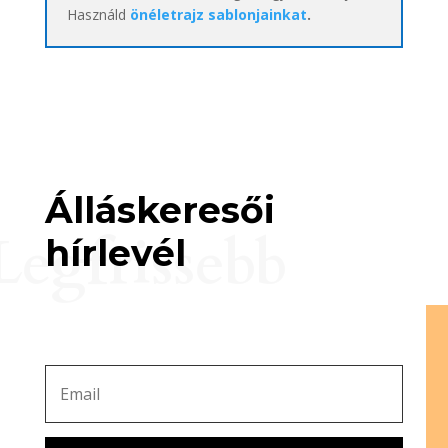
Használd
önéletrajz sablonjainkat
.
Álláskeresői
Legfrissebb
hírlevél