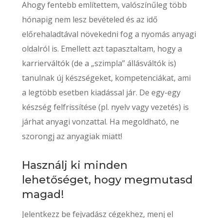
Ahogy fentebb említettem, valószínűleg több
hónapig nem lesz bevételed és az idő
előrehaladtával növekedni fog a nyomás anyagi
oldalról is. Emellett azt tapasztaltam, hogy a
karrierváltók (de a „szimpla” állásváltók is)
tanulnak új készségeket, kompetenciákat, ami
a legtöbb esetben kiadással jár. De egy-egy
készség felfrissítése (pl. nyelv vagy vezetés) is
járhat anyagi vonzattal. Ha megoldható, ne
szorongj az anyagiak miatt!
Használj ki minden
lehetőséget, hogy megmutasd
magad!
Jelentkezz be fejvadász cégekhez, menj el