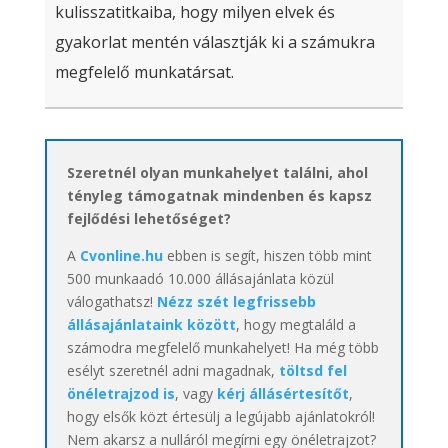
kulisszatitkaiba, hogy milyen elvek és
gyakorlat mentén választják ki a számukra
megfelelő munkatársat.
Szeretnél olyan munkahelyet találni, ahol
tényleg támogatnak mindenben és kapsz
fejlődési lehetőséget?
A
Cvonline.hu
ebben is segít, hiszen több mint
500 munkaadó 10.000 állásajánlata közül
válogathatsz!
Nézz szét legfrissebb
állásajánlataink között
, hogy megtaláld a
számodra megfelelő munkahelyet! Ha még több
esélyt szeretnél adni magadnak,
töltsd fel
önéletrajzod is
, vagy
kérj állásértesítőt
,
hogy elsők közt értesülj a legújabb ajánlatokról!
Nem akarsz a nulláról megírni egy önéletrajzot?