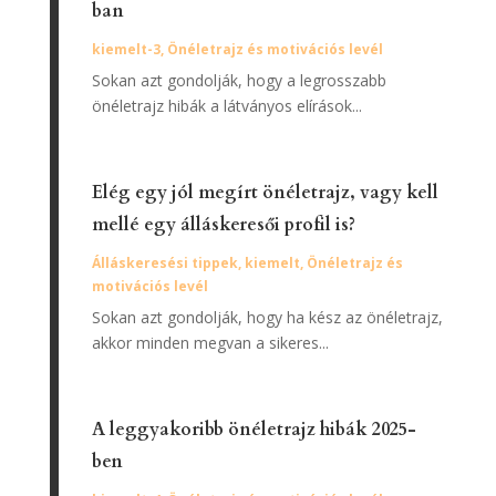
ban
kiemelt-3
,
Önéletrajz és motivációs levél
Sokan azt gondolják, hogy a legrosszabb
önéletrajz hibák a látványos elírások...
Elég egy jól megírt önéletrajz, vagy kell
mellé egy álláskeresői profil is?
Álláskeresési tippek
,
kiemelt
,
Önéletrajz és
motivációs levél
Sokan azt gondolják, hogy ha kész az önéletrajz,
akkor minden megvan a sikeres...
A leggyakoribb önéletrajz hibák 2025-
ben