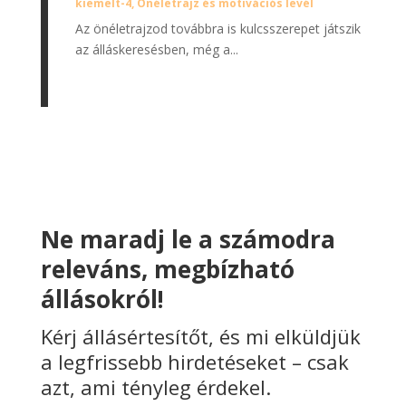
kiemelt-4
,
Önéletrajz és motivációs levél
Az önéletrajzod továbbra is kulcsszerepet játszik
az álláskeresésben, még a...
Ne maradj le a számodra
releváns, megbízható
állásokról!
Kérj állásértesítőt, és mi elküldjük
a legfrissebb hirdetéseket – csak
azt, ami tényleg érdekel.