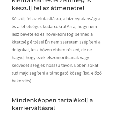
Mentálisan és érzelmileg is
készülj fel az átmenetre!
Készülj fel az elutasításra, a bizonytalanságra
és a lehetséges kudarcokra! Arra, hogy nem
lesz bevételed és növekedni fog benned a
kitettség érzése! Én nem szeretem szépíteni a
dolgokat, lesz bőven ebben részed, de ne
hagyd, hogy ezek elszomorítsanak vagy
kedvedet szegjék hosszú távon. Ebben sokat
tud majd segíteni a támogató közeg (lsd. előző
bekezdés).
Mindenképpen tartalékolj a
karrierváltásra!