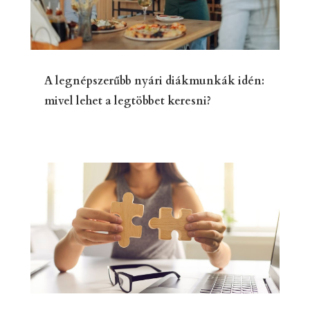
A legnépszerűbb nyári diákmunkák idén:
mivel lehet a legtöbbet keresni?