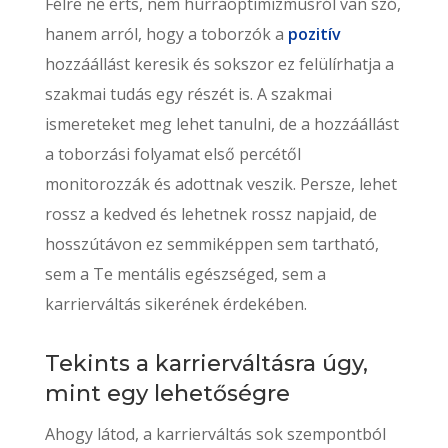
Félre ne érts, nem hurráoptimizmusról van szó,
hanem arról, hogy a toborzók a
pozitív
hozzáállást keresik és sokszor ez felülírhatja a
szakmai tudás egy részét is. A szakmai
ismereteket meg lehet tanulni, de a hozzáállást
a toborzási folyamat első percétől
monitorozzák és adottnak veszik. Persze, lehet
rossz a kedved és lehetnek rossz napjaid, de
hosszútávon ez semmiképpen sem tartható,
sem a Te mentális egészséged, sem a
karrierváltás sikerének érdekében.
Tekints a karrierváltásra úgy,
mint egy lehetőségre
Ahogy látod, a karrierváltás sok szempontból