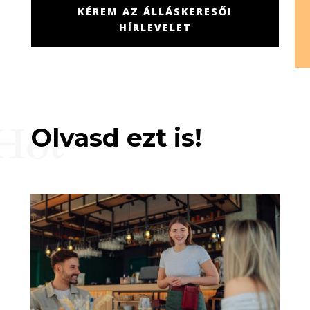
KÉREM AZ ÁLLÁSKERESŐI
HÍRLEVELET
Hot
Olvasd ezt is!