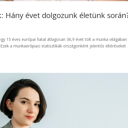
k: Hány évet dolgozunk életünk során
egy 15 éves európai fiatal átlagosan 36,9 évet tölt a munka világában
 Ezek a munkaerőpiaci statisztikák országonként jelentős eltéréseket