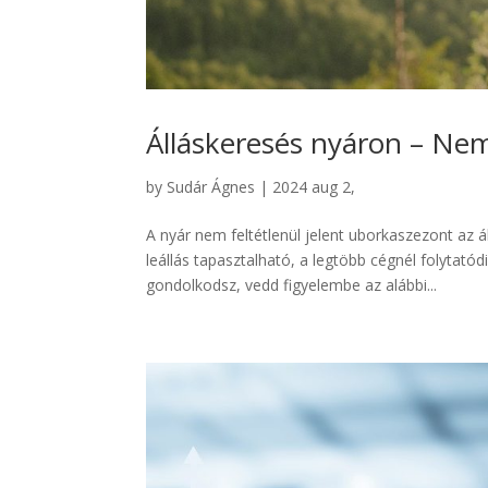
Álláskeresés nyáron – Nem
by
Sudár Ágnes
|
2024 aug 2,
A nyár nem feltétlenül jelent uborkaszezont az 
leállás tapasztalható, a legtöbb cégnél folytat
gondolkodsz, vedd figyelembe az alábbi...