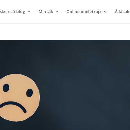
áskereső blog
Minták
Online önéletrajz
Állások