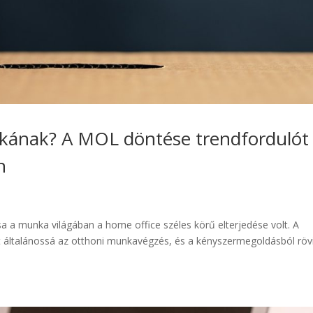
akának? A MOL döntése trendfordulót
n
a a munka világában a home office széles körű elterjedése volt. A
lt általánossá az otthoni munkavégzés, és a kényszermegoldásból röv