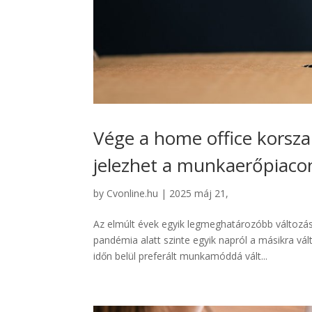
Vége a home office korsz
jelezhet a munkaerőpiaco
by
Cvonline.hu
|
2025 máj 21,
Az elmúlt évek egyik legmeghatározóbb változás
pandémia alatt szinte egyik napról a másikra vá
időn belül preferált munkamóddá vált...