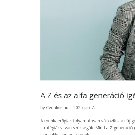
A Z és az alfa generáció 
by
Cvonline.hu
|
2025 jan 7,
A munkaerőpiac folyamatosan változik – az új g
stratégiákra van szükségük. Mind a Z generáció 
igényekkel lép be a munka...