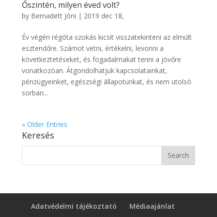
Őszintén, milyen éved volt?
by
Bernadett Jóni
|
2019 dec 18,
Év végén régóta szokás kicsit visszatekinteni az elmúlt
esztendőre. Számot vetni, értékelni, levonni a
következtetéseket, és fogadalmakat tenni a jövőre
vonatkozóan. Átgondolhatjuk kapcsolatainkat,
pénzügyeinket, egészségi állapotunkat, és nem utolsó
sorban...
« Older Entries
Keresés
Adatvédelmi tájékoztató
Médiaajánlat