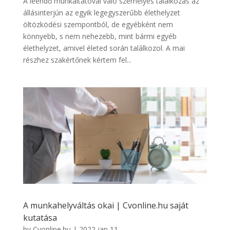
A leendő munkáltatóval való személyes találkozás az
állásinterjún az egyik legegyszerűbb élethelyzet
öltözködési szempontból, de egyébként nem
könnyebb, s nem nehezebb, mint bármi egyéb
élethelyzet, amivel életed során találkozol. A mai
részhez szakértőnek kértem fel...
A munkahelyváltás okai | Cvonline.hu saját
kutatása
by
Cvonline.hu
|
2022 jan 11,