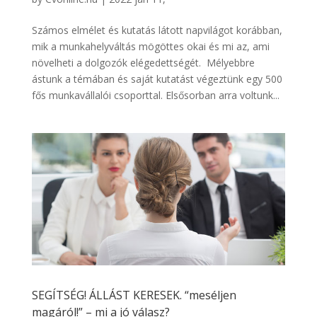
Számos elmélet és kutatás látott napvilágot korábban,
mik a munkahelyváltás mögöttes okai és mi az, ami
növelheti a dolgozók elégedettségét. Mélyebbre
ástunk a témában és saját kutatást végeztünk egy 500
fős munkavállalói csoporttal. Elsősorban arra voltunk...
SEGÍTSÉG! ÁLLÁST KERESEK. “meséljen
magáról!” – mi a jó válasz?