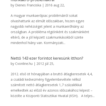
by
Dienes Franciska
|
2016 aug 22,
A magyar munkaerőpiac problémáiról sokat
olvashattunk az elmúlt időszakban, hiszen egyre
nagyobb nehézséget jelent a munkaerőhiány az
országban. A probléma régiónként és szakmánként
eltérő, de a jól képzett szakmunkásokból szinte
mindenhol hiány van. Kormányzati...
Nettó 143 ezer forintot keresünk itthon?
by
Cvonline.hu
|
2012 júl 25,
2012. első öt hónapjában a bruttó átlagkeresetek 4,4,
a családi kedvezmény figyelembevétele nélkül
számított nettó átlagkeresetek 1,7 százalékkal
emelkedtek az előző év azonos időszakához képest –
közölte a Központi Statisztikai Hivatal (KSH). A teljes...