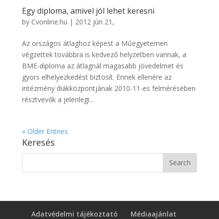
Egy diploma, amivel jól lehet keresni
by
Cvonline.hu
|
2012 jún 21,
Az országos átlaghoz képest a Műegyetemen
végzettek továbbra is kedvező helyzetben vannak, a
BME-diploma az átlagnál magasabb jövedelmet és
gyors elhelyezkedést biztosít. Ennek ellenére az
intézmény diákközpontjának 2010-11-es felmérésében
résztvevők a jelenlegi...
« Older Entries
Keresés
Adatvédelmi tájékoztató
Médiaajánlat