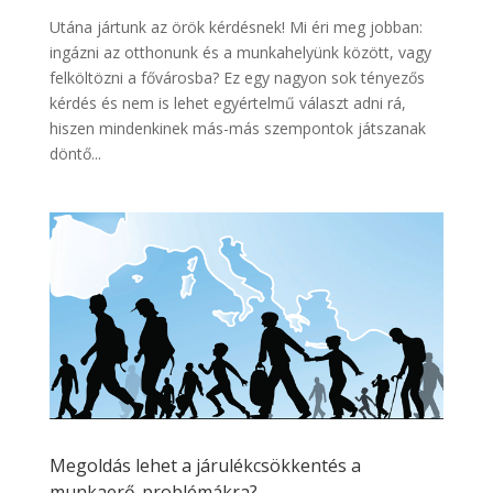
Utána jártunk az örök kérdésnek! Mi éri meg jobban:
ingázni az otthonunk és a munkahelyünk között, vagy
felköltözni a fővárosba? Ez egy nagyon sok tényezős
kérdés és nem is lehet egyértelmű választ adni rá,
hiszen mindenkinek más-más szempontok játszanak
döntő...
Megoldás lehet a járulékcsökkentés a
munkaerő-problémákra?