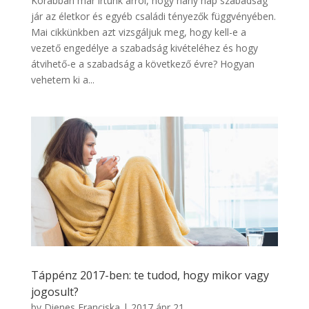
Korábban már írtunk arról, hogy hány nap szabadság
jár az életkor és egyéb családi tényezők függvényében.
Mai cikkünkben azt vizsgáljuk meg, hogy kell-e a
vezető engedélye a szabadság kivételéhez és hogy
átvihető-e a szabadság a következő évre? Hogyan
vehetem ki a...
Táppénz 2017-ben: te tudod, hogy mikor vagy
jogosult?
by
Dienes Franciska
|
2017 ápr 21,