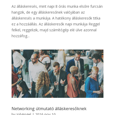
Az álláskeresés, mint napi 8 órás munka elsőre furcsán
hangzik, de egy álláskeresőnek valójában az
álláskeresés a munkája. A hatékony álláskeresők titka
ez a hozzáállás. Az álláskeresők napi munkája Reggel
felkel, reggelizik, majd számítógép elé ülve azonnal
hozzáfog...
Networking útmutató álláskeresőknek
by
JobAngel
|
2016 nov 10,