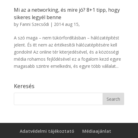
Mi az a networking, és mire jó? 8+1 tipp, hogy
sikeres legyél benne
by
Fanni Szecsődi
|
2014 aug 15,
A szó maga – nem tükörfordításban – hálózatépítést
jelent. És itt nem az értékesítői hálózatépítésére kell
gondolni! Az online tér kiterjedésével, és a közösségi
média rohamos fejlődésével ez a fogalom kezd egyre
magasabb szintre emelkedni, és egyre több vállalat...
Keresés
Adatvédelmi tájékoztató
Médiaajánlat