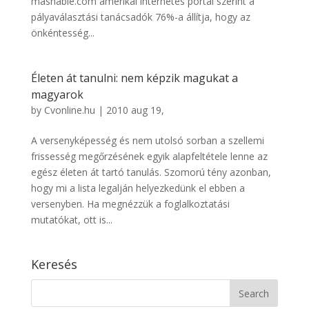
mashable.com amerikai internetes portál szerint a
pályaválasztási tanácsadók 76%-a állítja, hogy az
önkéntesség...
Életen át tanulni: nem képzik magukat a
magyarok
by
Cvonline.hu
|
2010 aug 19,
A versenyképesség és nem utolsó sorban a szellemi
frissesség megőrzésének egyik alapfeltétele lenne az
egész életen át tartó tanulás. Szomorú tény azonban,
hogy mi a lista legalján helyezkedünk el ebben a
versenyben. Ha megnézzük a foglalkoztatási
mutatókat, ott is...
Keresés