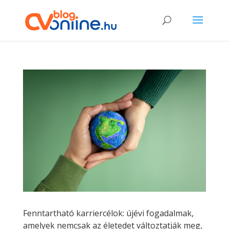
Fenntartható karriercélok: újévi fogadalmak,
amelyek nemcsak az életedet változtatják meg,