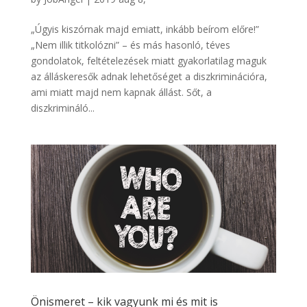
„Úgyis kiszórnak majd emiatt, inkább beírom előre!”
„Nem illik titkolózni” – és más hasonló, téves
gondolatok, feltételezések miatt gyakorlatilag maguk
az álláskeresők adnak lehetőséget a diszkriminációra,
ami miatt majd nem kapnak állást. Sőt, a
diszkrimináló...
Önismeret – kik vagyunk mi és mit is