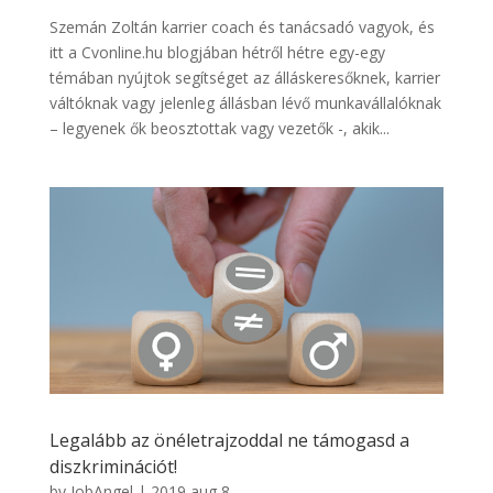
Szemán Zoltán karrier coach és tanácsadó vagyok, és
itt a Cvonline.hu blogjában hétről hétre egy-egy
témában nyújtok segítséget az álláskeresőknek, karrier
váltóknak vagy jelenleg állásban lévő munkavállalóknak
– legyenek ők beosztottak vagy vezetők -, akik...
Legalább az önéletrajzoddal ne támogasd a
diszkriminációt!
by
JobAngel
|
2019 aug 8,