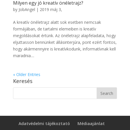
Milyen egy jó kreatív önéletrajz?
by
JobAngel
|
2019 máj 3,
A kreatív önéletrajz alatt sok esetben nemcsak
formájában, de tartalmi elemeiben is kreatív
megoldásokat értünk. Az önéletrajz alapfeladata, hogy
eljuttasson bennünket állásinterjúra, pont ezért fontos,
hogy akármennyire is kreatívkodunk, informatívnak kell
maradnia....
« Older Entries
Keresés
Adatvédelmi tájékoztató
Médiaajánlat