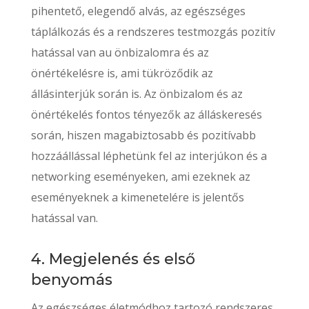
pihentető, elegendő alvás, az egészséges
táplálkozás és a rendszeres testmozgás pozitív
hatással van au önbizalomra és az
önértékelésre is, ami tükröződik az
állásinterjúk során is. Az önbizalom és az
önértékelés fontos tényezők az álláskeresés
során, hiszen magabiztosabb és pozitívabb
hozzáállással léphetünk fel az interjúkon és a
networking eseményeken, ami ezeknek az
eseményeknek a kimenetelére is jelentős
hatással van.
4. Megjelenés és első
benyomás
Az egészséges életmódhoz tartozó rendszeres