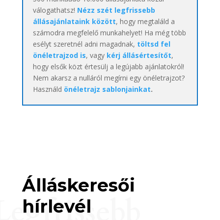
válogathatsz!
Nézz szét legfrissebb
állásajánlataink között
, hogy megtaláld a
számodra megfelelő munkahelyet! Ha még több
esélyt szeretnél adni magadnak,
töltsd fel
önéletrajzod is
, vagy
kérj állásértesítőt
,
hogy elsők közt értesülj a legújabb ajánlatokról!
Nem akarsz a nulláról megírni egy önéletrajzot?
Használd
önéletrajz sablonjainkat
.
Álláskeresői
Legfrissebb
hírlevél