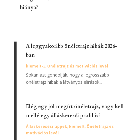
hiánya?
A leggyakoribb önéletrajz hibák 2026-
ban
kiemelt-3
,
Önéletrajz és motivációs levél
Sokan azt gondolják, hogy a legrosszabb
önéletrajz hibák a látványos elírások...
Elég egy jól megírt önéletrajz, vagy kell
mellé egy álláskeresői profil is?
Álláskeresési tippek
,
kiemelt
,
Önéletrajz és
motivációs levél