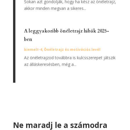
Sokan azt gondolják, hogy ha kész az önéletrajz,
akkor minden megvan a sikeres...
A leggyakoribb önéletrajz hibák 2025-
ben
kiemelt-4
,
Önéletrajz és motivációs levél
Az önéletrajzod továbbra is kulcsszerepet játszik
az álláskeresésben, még a...
Ne maradj le a számodra