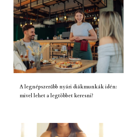
A legnépszerűbb nyári diákmunkák idén:
mivel lehet a legtöbbet keresni?