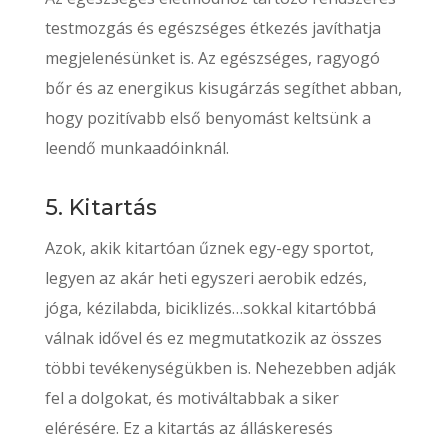
testmozgás és egészséges étkezés javíthatja
megjelenésünket is. Az egészséges, ragyogó
bőr és az energikus kisugárzás segíthet abban,
hogy pozitívabb első benyomást keltsünk a
leendő munkaadóinknál.
5. Kitartás
Azok, akik kitartóan űznek egy-egy sportot,
legyen az akár heti egyszeri aerobik edzés,
jóga, kézilabda, biciklizés…sokkal kitartóbbá
válnak idővel és ez megmutatkozik az összes
többi tevékenységükben is. Nehezebben adják
fel a dolgokat, és motiváltabbak a siker
elérésére. Ez a kitartás az álláskeresés