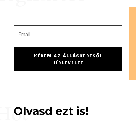
KÉREM AZ ÁLLÁSKERESŐI
HÍRLEVELET
Hot
Olvasd ezt is!